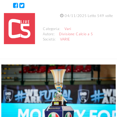
04/11/2025 Letto 549 volte
Categoria:
Vari
Autore:
Divisione Calcio a 5
Società:
VARIE