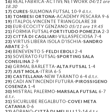
16)
REAL FABRICA-ACTIVE NETWORK
04/11 ore
18.30
17)
CURES
-SULMONA FUTSAL 10-9 d.t.r.
18)
TOMBESI ORTONA
-ACADEMY PESCARA 9-6
19)
ITALPOL-VINCENTE TRIANGOLARE 38
20)
EUR-ECOCITY GENZANO
05/11 ore 19.45
21)
FORMIA FUTSAL-
FORTITUDO POMEZIA
2-3
22)
CITTÀ DI CAGLIARI
-VILLASPECIOSA 7-4
23)
VIRTUS LIBERA ISOLA D’ISCHIA-
SANDRO
ABATE
2-5
24)
BENEVENTO 5-
FELDI EBOLI
2-4
25)
SOVERATO FUTSAL-
SPORTING SALA
CONSILINA
2-9
26)
GRIMAL BARLETTA-
ALTA FUTSAL
1-4
27)
JUST MOLA
-ITRIA 6-5
28)
CASTELLANA
-NEW TARANTO 6-4 d.t.r.
29)
CADI ANTINCENDI FUTURA-
PIROSSIGENO
COSENZA
1-4
30)
MISTRAL PALERMO-
MARSALA FUTSAL
6-7
d.t.r.
31)
SICURLUBE REGALBUTO-
COVEI META
CATANIA
0-6
32)
ADRANO-
CITTÀ DI MELILLI
13-14 d.t.r.