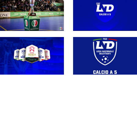
Regolamento media
2026-27: le direttive
Coppa Divisione, si
per le società e per gli
parte il 19 settembre
organi di informazione
con l'andata del turno
preliminare: il
programma completo