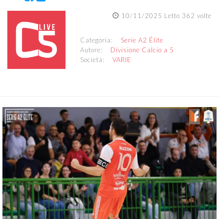
10/11/2025 Letto 362 volte
Categoria:
Serie A2 Élite
Autore:
Divisione Calcio a 5
Società:
VARIE