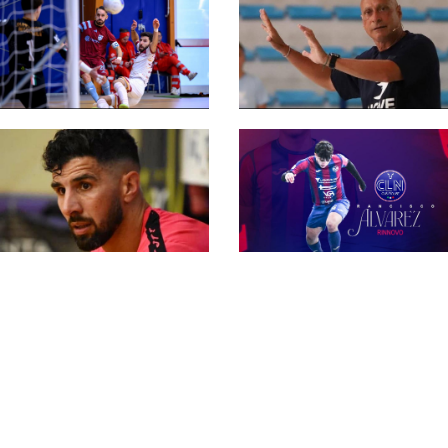
#futsalmercato,
l'ambiziosa Futura
Serie A2 Élite 26-27,
rompe gli indugi: tra i
due gironi da 14
papabili Sylvio Rocha
squadre: dentro
Fabrica, Sesto e
Saints
#futsalmercato, il Cus