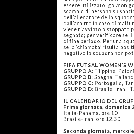
essere utilizzato: gol/non go
scambio di persona su sanzion
dell’allenatore della squadr
dall’arbitro in caso di mal
viene riavviato o stoppato p
segnato; per verificare se il
di fine periodo. Per una squa
se la ‘chiamata’ risulta posi
negativo la squadra non potr
FIFA FUTSAL WOMEN’S W
GRUPPO A
: Filippine, Polo
GRUPPO B
: Spagna, Tailan
GRUPPO C
: Portogallo, Ta
GRUPPO D
: Brasile, Iran, 
IL CALENDARIO DEL GRUPPO 
Prima giornata, domenica
Italia-Panama, ore 10
Brasile-Iran, ore 12.30
Seconda giornata, mercol