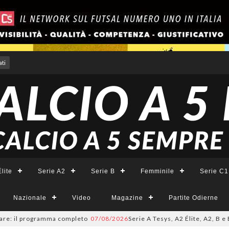
ti
lite
Serie A2
Serie B
Femminile
Serie C1
Nazionale
Video
Magazine
Partite Odierne
 programma completo
07/08/2026
Serie A Tesys, A2 Élite, A2, B e B Femmin