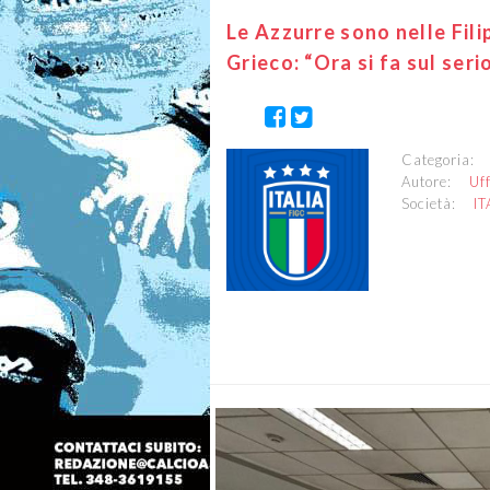
Le Azzurre sono nelle Fili
Grieco: “Ora si fa sul seri
Categoria
Autore:
Uf
Società:
IT