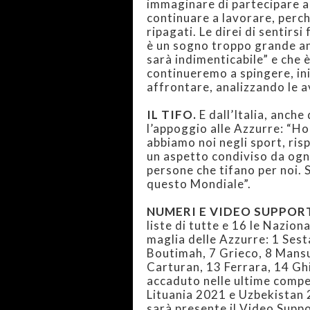
immaginare di partecipare a 
continuare a lavorare, perché
ripagati. Le direi di sentirs
è un sogno troppo grande an
sarà indimenticabile” e che è
continueremo a spingere, in
affrontare, analizzando le a
IL TIFO.
E dall’Italia, anche
l’appoggio alle Azzurre: “H
abbiamo noi negli sport, rispet
un aspetto condiviso da ogni
persone che tifano per noi. 
questo Mondiale”.
NUMERI E VIDEO SUPPOR
liste di tutte e 16 le Nazion
maglia delle Azzurre: 1 Sest
Boutimah, 7 Grieco, 8 Mansue
Carturan, 13 Ferrara, 14 Ghi
accaduto nelle ultime compet
Lituania 2021 e Uzbekistan
sarà presente il Video Suppo