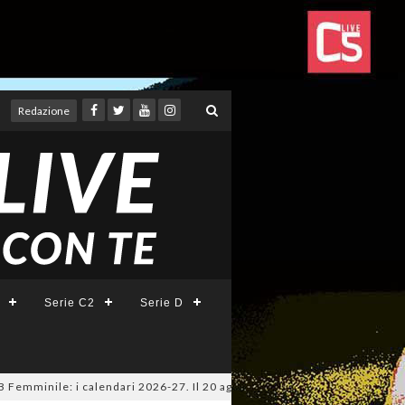
Redazione
Serie C2
Serie D
ile: i calendari 2026-27. Il 20 agosto la presentazione della Serie A KI