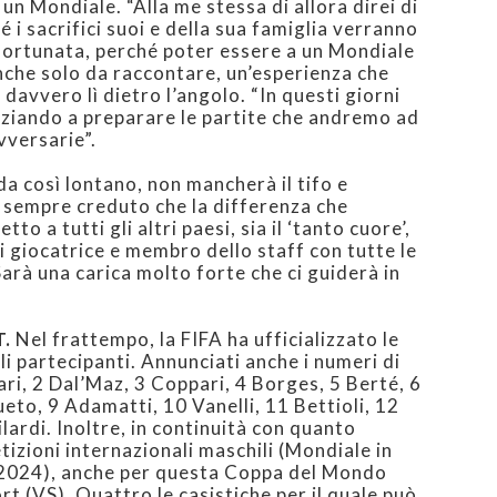
un Mondiale. “Alla me stessa di allora direi di
 i sacrifici suoi e della sua famiglia verranno
i fortunata, perché poter essere a un Mondiale
che solo da raccontare, un’esperienza che
 davvero lì dietro l’angolo. “In questi giorni
iziando a preparare le partite che andremo ad
vversarie”.
 da così lontano, non mancherà il tifo e
o sempre creduto che la differenza che
to a tutti gli altri paesi, sia il ‘tanto cuore’,
 giocatrice e membro dello staff con tutte le
Sarà una carica molto forte che ci guiderà in
T.
Nel frattempo, la FIFA ha ufficializzato le
ali partecipanti. Annunciati anche i numeri di
ari, 2 Dal’Maz, 3 Coppari, 4 Borges, 5 Berté, 6
to, 9 Adamatti, 10 Vanelli, 11 Bettioli, 12
lardi. Inoltre, in continuità con quanto
izioni internazionali maschili (Mondiale in
 2024), anche per questa Coppa del Mondo
rt (VS). Quattro le casistiche per il quale può