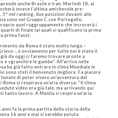
mprende anche Brasile e Iran. Martedì 18, al
ocherà invece l’ultima amichevole pre-
 5° nel ranking, due posizioni davanti alle
sia sono nel Gruppo C con Portogallo,
proprio quel raggruppamento che incrocerà i
quarti di finale (ai quali si qualificano la prima
la prima fase).
sferimento da Roma è stato molto lungo –
rieco -, e ovviamente per tutte noi è stato il
 già da oggi ci faremo trovare pronte a
o e sgranchire le gambe”. All’arrivo nelle
osa ha già fatto entrare in clima Mondiale le
si sono stati il benvenuto migliore. Fa piacere
rtunate di poter vivere un’avventura del
 Roma si respirava un’aria diversa: “Il clima
sedute video era già tale, ma arrivando qui
osì tanto lavoro. A Manila si respira un’aria
i anni fa la prima partita della storia della
pena 16 anni e mai si sarebbe potuta