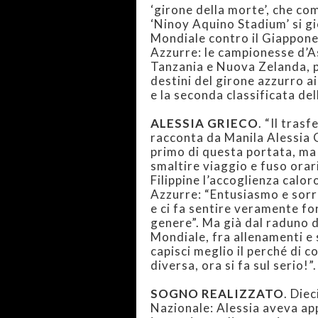
‘girone della morte’, che co
‘Ninoy Aquino Stadium’ si gi
Mondiale contro il Giappone,
Azzurre: le campionesse d’A
Tanzania e Nuova Zelanda, 
destini del girone azzurro ai 
e la seconda classificata del
ALESSIA GRIECO
. “Il tra
racconta da Manila Alessia G
primo di questa portata, ma
smaltire viaggio e fuso orari
Filippine l’accoglienza calor
Azzurre: “Entusiasmo e sorri
e ci fa sentire veramente fo
genere”. Ma già dal raduno di
Mondiale, fra allenamenti e 
capisci meglio il perché di c
diversa, ora si fa sul serio!”.
SOGNO REALIZZATO
. Diec
Nazionale: Alessia aveva ap