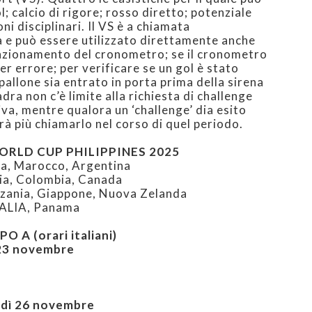
l; calcio di rigore; rosso diretto; potenziale
i disciplinari. Il VS è a chiamata
a e può essere utilizzato direttamente anche
funzionamento del cronometro; se il cronometro
er errore; per verificare se un gol è stato
 pallone sia entrato in porta prima della sirena
dra non c’è limite alla richiesta di challenge
tiva, mentre qualora un ‘challenge’ dia esito
à più chiamarlo nel corso di quel periodo.
ORLD CUP PHILIPPINES 2025
nia, Marocco, Argentina
dia, Colombia, Canada
nzania, Giappone, Nuova Zelanda
ITALIA, Panama
A (orari italiani)
 23 novembre
edì 26 novembre