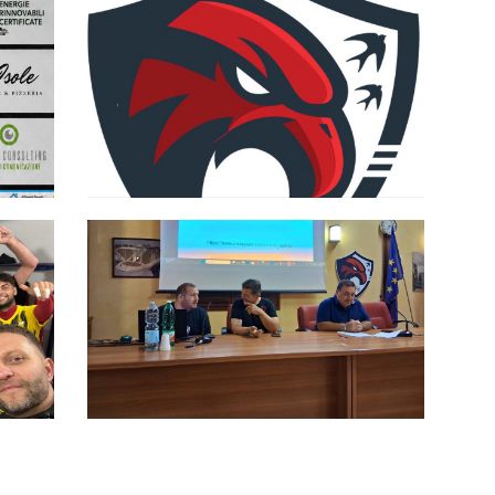
così
Eagles Aprilia, ostacolo
Playground. Riolfo: “Dobbiamo
rimanere concentrati per tutta la
gara”