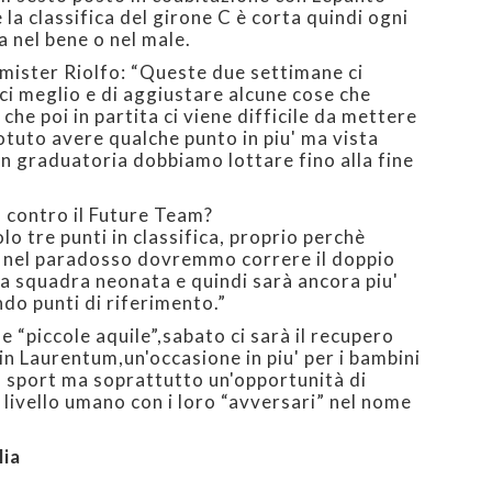
la classifica del girone C è corta quindi ogni
a nel bene o nel male.
mister Riolfo: “Queste due settimane ci
i meglio e di aggiustare alcune cose che
he poi in partita ci viene difficile da mettere
tuto avere qualche punto in piu' ma vista
 in graduatoria dobbiamo lottare fino alla fine
a contro il Future Team?
o tre punti in classifica, proprio perchè
o nel paradosso dovremmo correre il doppio
na squadra neonata e quindi sarà ancora piu'
ndo punti di riferimento.”
e “piccole aquile”,sabato ci sarà il recupero
fin Laurentum,un'occasione in piu' per i bambini
 sport ma soprattutto un'opportunità di
 livello umano con i loro “avversari” nel nome
lia