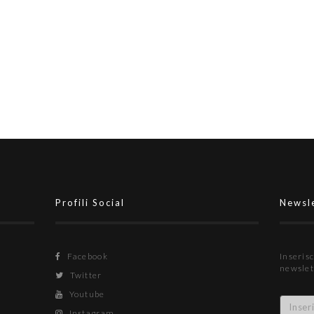
5-1.
L'Eagles Aprilia parteciperà alla
are
Serie D capitolina, Riolfo:
"L'impegno ci sarà"
Profili Social
Newsl
Facebook
Inserisc
newslet
Twitter
Youtube
Instagram