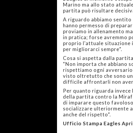
Marino ma allo stato attuale 
partita può risultare decisiv
A riguardo abbiamo sentito 
hanno permesso di prepararc
proviamo in allenamento ma c
in pratica; forse avremmo po
proprio l'attuale situazione
per migliorarci sempre”.
Cosa si aspetta dalla partit
“Non importa che abbiano sol
rispettiamo ogni avversari
visto oltretutto che sono u
difficile affrontarli non ave
Per quanto riguarda invece l
della partita contro la Mira
di imparare questo favoloso
socializzare ulteriormente a
anche del rispetto”.
Ufficio Stampa Eagles Apri