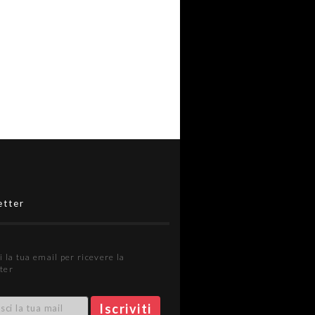
etter
i la tua email per ricevere la
ter