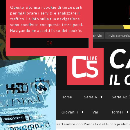
Questo sito usa i cookie di terze parti
per migliorare i servizi e analizzare il
traffico. Le info sulla tua navigazione
sono condivise con queste terze parti.
Navigando ne accetti l'uso dei cookie.
Accedi
Archivio
Invio comunica
OK
Home
Serie A
Serie A2 É
Giovanili
Vari
Tornei
visione, si parte il 19 settembre con l'andata del turno preliminare: i