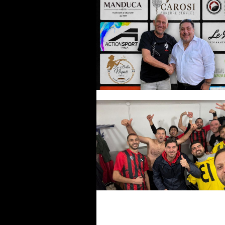
#futsalmercato Eagles Aprilia, 
è deciso: panchina affidata a
Marcello Tarantino