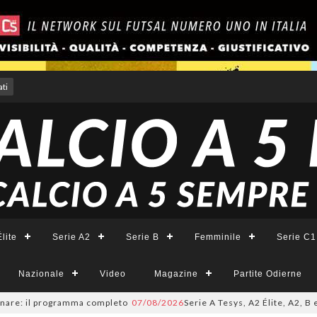
ti
lite
Serie A2
Serie B
Femminile
Serie C1
Nazionale
Video
Magazine
Partite Odierne
l programma completo
07/08/2026
Serie A Tesys, A2 Élite, A2, B e B Femm