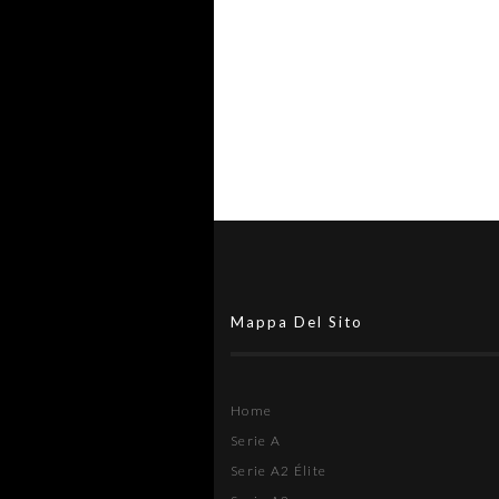
Eagles Aprilia, Subiaco violata 
Riolfo: "Abbiamo saputo sfrutt
le occasioni"
Mappa Del Sito
Home
Serie A
Serie A2 Élite