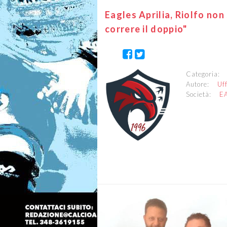
Eagles Aprilia, Riolfo non
correre il doppio"
Categoria
Autore:
Uf
Società:
E