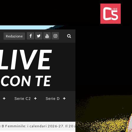
Redazione
Serie C2
Serie D
inile: i calendari 2026-27. Il 20 agosto la presentazione della Serie A K