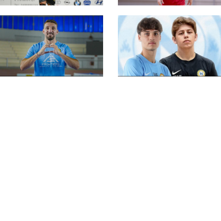
#futsalmercato, Joao
#futsalmercato, ora è
Timm è il nuovo
ufficiale: Hugo Neves
portiere del Napoli:
giocherà nel Napoli. Il
"Il progetto è molto
pivot arriva in
importante"
prestito dal Braga
#futsalmercato,
Attilio Arillo torna nel
suo Napoli: "Al cuor
#futsalmercato,
non si comanda"
doppia uscita da
Napoli: Aviello e
Crisci alla Virtus
Terzigno