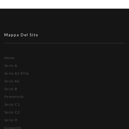
Mappa Del Sito
Home
Serie A
Serie A2 Élite
Serie A2
Serie B
Femminile
Serie C1
Serie C2
Serie D
Giovanili