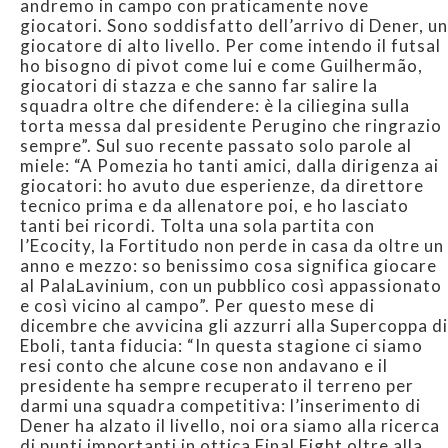
andremo in campo con praticamente nove
giocatori. Sono soddisfatto dell’arrivo di Dener, un
giocatore di alto livello. Per come intendo il futsal
ho bisogno di pivot come lui e come Guilhermão,
giocatori di stazza e che sanno far salire la
squadra oltre che difendere: è la ciliegina sulla
torta messa dal presidente Perugino che ringrazio
sempre”. Sul suo recente passato solo parole al
miele: “A Pomezia ho tanti amici, dalla dirigenza ai
giocatori: ho avuto due esperienze, da direttore
tecnico prima e da allenatore poi, e ho lasciato
tanti bei ricordi. Tolta una sola partita con
l’Ecocity, la Fortitudo non perde in casa da oltre un
anno e mezzo: so benissimo cosa significa giocare
al PalaLavinium, con un pubblico così appassionato
e così vicino al campo”. Per questo mese di
dicembre che avvicina gli azzurri alla Supercoppa di
Eboli, tanta fiducia: “In questa stagione ci siamo
resi conto che alcune cose non andavano e il
presidente ha sempre recuperato il terreno per
darmi una squadra competitiva: l’inserimento di
Dener ha alzato il livello, noi ora siamo alla ricerca
di punti importanti in ottica Final Eight oltre alla