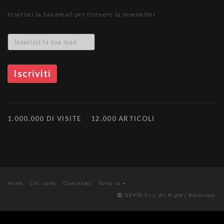
Inserisci la tua email per ricevere la newsletter
1.000.000 DI VISITE
12.000 ARTICOLI
Home
Chi siamo
Contattaci
Torna su
NEPTA S.r.l. All Rights Reserved.