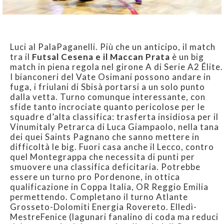
Luci al PalaPaganelli. Più che un anticipo, il match
tra il
Futsal Cesena e il Maccan Prata
è un big
match in piena regola nel girone A di Serie A2 Élite.
I bianconeri del Vate Osimani possono andare in
fuga, i friulani di Sbisà portarsi a un solo punto
dalla vetta. Turno comunque interessante, con
sfide tanto incrociate quanto pericolose per le
squadre d’alta classifica: trasferta insidiosa per il
Vinumitaly Petrarca di Luca Giampaolo, nella tana
dei quei Saints Pagnano che sanno mettere in
difficoltà le big. Fuori casa anche il Lecco, contro
quel Montegrappa che necessita di punti per
smuovere una classifica deficitaria. Potrebbe
essere un turno pro Pordenone, in ottica
qualificazione in Coppa Italia, OR Reggio Emilia
permettendo. Completano il turno Atlante
Grosseto-Dolomiti Energia Rovereto. Elledì-
MestreFenice (lagunari fanalino di coda ma reduci