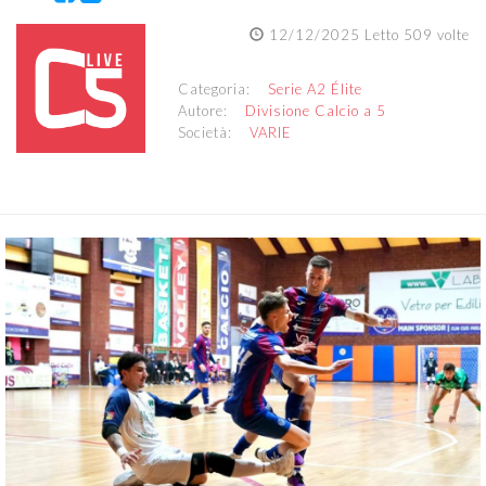
12/12/2025 Letto 509 volte
Categoria:
Serie A2 Élite
Autore:
Divisione Calcio a 5
Società:
VARIE