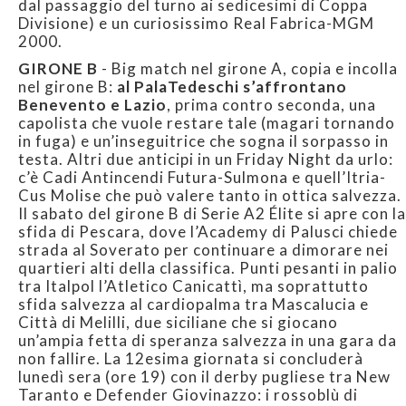
dal passaggio del turno ai sedicesimi di Coppa
Divisione) e un curiosissimo Real Fabrica-MGM
2000.
GIRONE B
- Big match nel girone A, copia e incolla
nel girone B:
al PalaTedeschi s’affrontano
Benevento e Lazio
, prima contro seconda, una
capolista che vuole restare tale (magari tornando
in fuga) e un’inseguitrice che sogna il sorpasso in
testa. Altri due anticipi in un Friday Night da urlo:
c’è Cadi Antincendi Futura-Sulmona e quell’Itria-
Cus Molise che può valere tanto in ottica salvezza.
Il sabato del girone B di Serie A2 Élite si apre con la
sfida di Pescara, dove l’Academy di Palusci chiede
strada al Soverato per continuare a dimorare nei
quartieri alti della classifica. Punti pesanti in palio
tra Italpol l’Atletico Canicattì, ma soprattutto
sfida salvezza al cardiopalma tra Mascalucia e
Città di Melilli, due siciliane che si giocano
un’ampia fetta di speranza salvezza in una gara da
non fallire. La 12esima giornata si concluderà
lunedì sera (ore 19) con il derby pugliese tra New
Taranto e Defender Giovinazzo: i rossoblù di