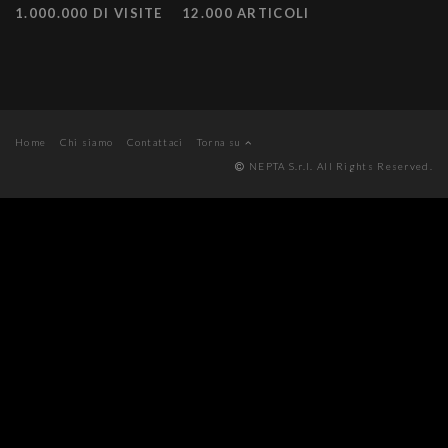
1.000.000 DI VISITE
12.000 ARTICOLI
Home
Chi siamo
Contattaci
Torna su
NEPTA S.r.l. All Rights Reserved.