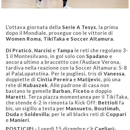
L’ottava giornata della
Serie A Tesys
, la prima
dopo il Mondiale, prosegue con le vittorie di
Women Roma, TikiTaka e Soccer Altamura
.
Di Praticò, Narcisi
e
Tampa
le reti che regolano 3-
1 il Montesilvano, in gol solo con
Spadano
e
ancora ultimo a braccetto con l’Audace Verona,
tardiva nella reazione con la Soccer Altamura: 5-8
al PalaLupatotina. Per le pugliesi, tris di
Vanessa
,
doppiette di
Cintia Pereira
e
Matijevic
, più una
rete di
Kubaszek
. Alle padrone di casa non
bastano le gemelle
Barban
,
Ficeto
e doppio
Maretti
. Terza piazza momentanea per il TikiTaka,
che stende 6-2 in rimonta la Kick Off:
Bettioli
fa
bis, un sigillo a testa per
Mansueto, Boutimah,
Duda
e
Soldevilla
; per le all blacks reti di
Coppari
e
Manieri
.
POSTICIPI -
Lunedì 15 dicembre c’è
Cagliari-