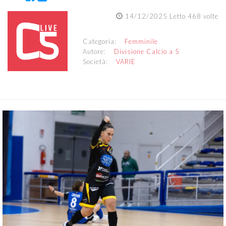
14/12/2025 Letto 468 volte
Categoria:
Femminile
Autore:
Divisione Calcio a 5
Società:
VARIE