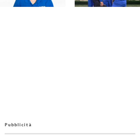
WFC Brindisi, Calò
WFC Grottaglie,
loda il suo team: "Le
nuovo volto di
ragazze stanno
#futsalmercato:
dimostrando tanto
presentata Federica
impegno e voglia"
Ferrando
WFC Grottaglie,
fiducia ritrovata.
Caramia e i primi mesi
Losurdo: "Il morale si
alla WFC: "È una
è alzato"
squadra nuova, spero
che l'affiatamento
cresca sempre di più"
Pubblicità