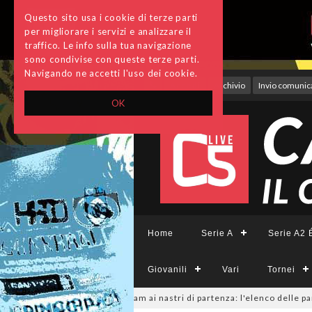
Questo sito usa i cookie di terze parti
per migliorare i servizi e analizzare il
traffico. Le info sulla tua navigazione
sono condivise con queste terze parti.
Navigando ne accetti l'uso dei cookie.
Accedi
Archivio
Invio comunica
OK
Home
Serie A
Serie A2 É
Giovanili
Vari
Tornei
minile, sono 14 i team ai nastri di partenza: l'elenco delle partecipanti 