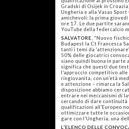
qualificazione al prossimo E
Gradski di Osijek in Croazia
Ungheria e alla Vasas Sport 
amichevoli: la prima giovedì
ore 17. Le due partite saran
YouTube della federcalcio 
SALVATORE
. “Nuovo fischi
Budapest la Ct Francesca Sa
tanti i temi da ‘attenzionar
50% delle giocatrici convoc
siano quindi buona in parte 
significa che questi due te
l’approccio competitivo alle 
ringiovanita, con un’età me
e attenzione – rimarca la S
disposizione abbiamo cercato
entrare nei meccanismi di la
cercando di dare continuità 
qualificazioni all’Europeo 
ottimizzare tutte le occasio
gare con l’Ungheria, una del
L’ELENCO DELLE CONVOC