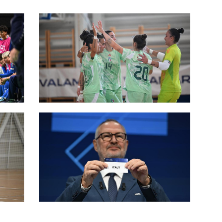
i
Futsal Week, l’Italia trionfa al
torneo di Porec: 3-1 alla Croazia in
finale