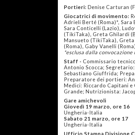
Portieri:
Denise Carturan (F
Giocatrici di movimento:
R
Adrieli Berté (Roma)*, Sara
Sara Conticelli (Lazio), Lud
(TikiTaka), Greta Ghilardi (
Mansueto (TikiTaka), Greta 
(Roma), Gaby Vanelli (Roma),
*esclusa dalla convocazione 
Staff -
Commissario tecnico
Antonio Scocca; Segretario: 
Sebastiano Giuffrida; Prepa
Preparatore dei portieri: A
Medici: Riccardo Capitani e
Grande; Nutrizionista: Jaco
Gare amichevoli
Giovedì 19 marzo, ore 16
Ungheria-Italia
Sabato 21 marzo, ore 17
Ungheria-Italia
Ufficio Stampa Divisione C