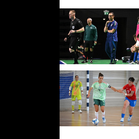
Italfutsal, doppio raduno per gl
Azzurrini: Pedrini convoca 26
giocatori fra i due gruppi