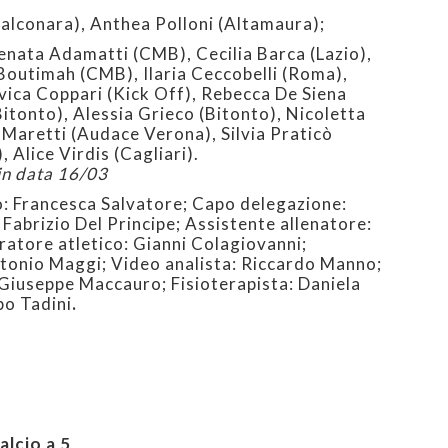
alconara), Anthea Polloni (Altamaura);
enata Adamatti (CMB), Cecilia Barca (Lazio),
 Boutimah (CMB), Ilaria Ceccobelli (Roma),
ovica Coppari (Kick Off), Rebecca De Siena
Bitonto), Alessia Grieco (Bitonto), Nicoletta
Maretti (Audace Verona), Silvia Praticò
 Alice Virdis (Cagliari).
in data 16/03
: Francesca Salvatore; Capo delegazione:
Fabrizio Del Principe; Assistente allenatore:
ratore atletico: Gianni Colagiovanni;
ntonio Maggi; Video analista: Riccardo Manno;
 Giuseppe Maccauro; Fisioterapista: Daniela
po Tadini
.
alcio a 5