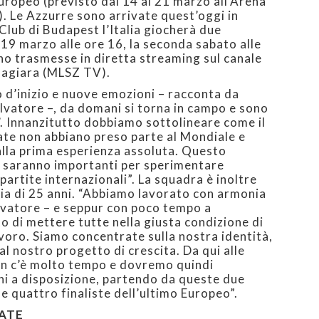
uropeo (previsto dal 14 al 21 marzo all’Arena
). Le Azzurre sono arrivate quest’oggi in
Club di Budapest l’Italia giocherà due
 19 marzo alle ore 16, la seconda sabato alle
no trasmesse in diretta streaming sul canale
magiara (MLSZ TV).
o d’inizio e nuove emozioni – racconta da
lvatore –, da domani si torna in campo e sono
e’. Innanzitutto dobbiamo sottolineare come il
ate non abbiano preso parte al Mondiale e
alla prima esperienza assoluta. Questo
st saranno importanti per sperimentare
partite internazionali”. La squadra è inoltre
dia di 25 anni. “Abbiamo lavorato con armonia
alvatore – e seppur con poco tempo a
 di mettere tutte nella giusta condizione di
voro. Siamo concentrate sulla nostra identità,
al nostro progetto di crescita. Da qui alle
non c’è molto tempo e dovremo quindi
ni a disposizione, partendo da queste due
le quattro finaliste dell’ultimo Europeo”.
ATE