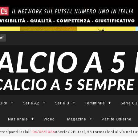
ti
lite
Serie A2
Serie B
Femminile
Serie C1
Nazionale
Video
Magazine
Partite Odierne
laziali
06/08/2026
#SerieC2Futsal, 55 formazioni al via nel Lazio: la lis