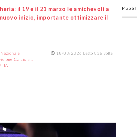
eria: il 19 e il 21 marzo le amichevoli a
Pubbl
nuovo inizio, importante ottimizzare il
:
Nazionale
18/03/2026 Letto 836 volte
visione Calcio a 5
ALIA