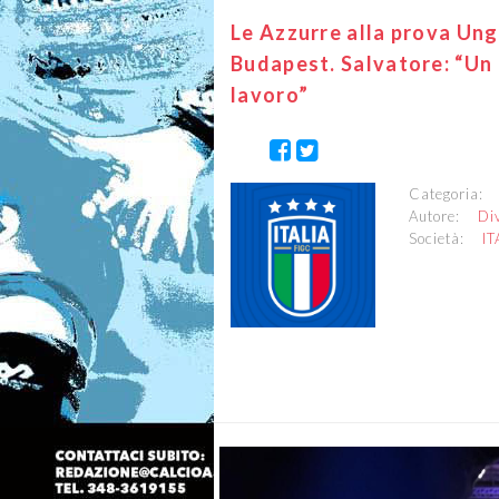
Le Azzurre alla prova Ungh
Budapest. Salvatore: “Un 
lavoro”
Categoria
Autore:
Di
Società:
IT