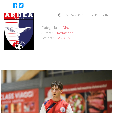
07/05/2026 Letto 825 volte
Categoria:
Giovanili
Autore:
Redazione
Società:
ARDEA