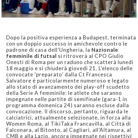
Dopo la positiva esperienza a Budapest, terminata
con un doppio successo in amichevole contro le
padrone di casa dell’Ungheria, la
Nazionale
femminile di futsal
si ritroverà al CPO Giulio
Onesti di Roma per un raduno che scatterà lunedì
18 maggio e si chiuderà giovedì 21. L’elenco delle
convocate ‘preparato’ dalla Ct Francesca
Salvatore è particolarmente numeroso e legato
allo stato di avanzamento dei play-off scudetto
della Serie A femminile: le atlete che saranno
impegnate nelle partite di semifinale (gara-1 in
programma domenica 24) saranno escluse dalla
convocazione. Il discorso, pertanto, riguarda le
calciatrici, attualmente selezionate, in forza alla
Women Roma, al TikiTaka Francavilla, al Città di
Falconara, al Bitonto, al Cagliari, all’Altamura, al
CMB e alla Lazio, ancora impegnate nei rispettivi