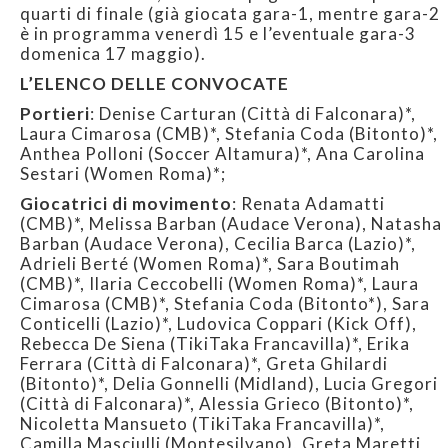
quarti di finale (già giocata gara-1, mentre gara-2
è in programma venerdì 15 e l’eventuale gara-3
domenica 17 maggio).
L’ELENCO DELLE CONVOCATE
Portieri
: Denise Carturan (Città di Falconara)*,
Laura Cimarosa (CMB)*, Stefania Coda (Bitonto)*,
Anthea Polloni (Soccer Altamura)*, Ana Carolina
Sestari (Women Roma)*;
Giocatrici di movimento
: Renata Adamatti
(CMB)*, Melissa Barban (Audace Verona), Natasha
Barban (Audace Verona), Cecilia Barca (Lazio)*,
Adrieli Berté (Women Roma)*, Sara Boutimah
(CMB)*, Ilaria Ceccobelli (Women Roma)*, Laura
Cimarosa (CMB)*, Stefania Coda (Bitonto*), Sara
Conticelli (Lazio)*, Ludovica Coppari (Kick Off),
Rebecca De Siena (TikiTaka Francavilla)*, Erika
Ferrara (Città di Falconara)*, Greta Ghilardi
(Bitonto)*, Delia Gonnelli (Midland), Lucia Gregori
(Città di Falconara)*, Alessia Grieco (Bitonto)*,
Nicoletta Mansueto (TikiTaka Francavilla)*,
Camilla Masciulli (Montesilvano), Greta Maretti