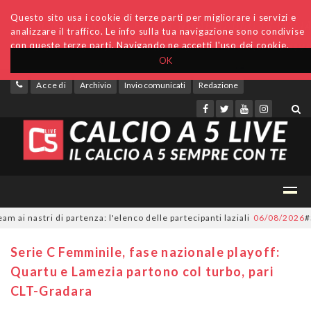
Questo sito usa i cookie di terze parti per migliorare i servizi e
analizzare il traffico. Le info sulla tua navigazione sono condivise
con queste terze parti. Navigando ne accetti l'uso dei cookie.
OK
Accedi
Archivio
Invio comunicati
Redazione
nastri di partenza: l'elenco delle partecipanti laziali
06/08/2026
#Serie
Serie C Femminile, fase nazionale playoff:
Quartu e Lamezia partono col turbo, pari
CLT-Gradara