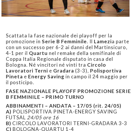
Scattata la fase nazionale dei playoff per la
promozione in
Serie B Femminile
. Il
Lamezi
a parte
con un successo per 6-2 ai danni del Martinsicuro,
4-1 per il
Quartu
nel remake della semifinale di
Coppa Italia Regionale disputato in casa del
Bologna. Né vincitori né vinti tra
Circolo
Lavoratori Terni
e
Gradara
(3-3),
Polisportiva
Pineta
e
Energy Saving
in campo il 24 maggio per
il posticipo.
FASE NAZIONALE PLAYOFF PROMOZIONE SERIE
B FEMMINILE – PRIMO TURNO
ABBINAMENTI – ANDATA – 17/05 (rit. 24/05)
A)
POLISPORTIVA PINETA-ENERGY SAVING
FUTSAL
24/05 ore 16
B)
CIRCOLO LAVORATORI TERNI-GRADARA 3-3
C)
BOLOGNA-QUARTU 1-4