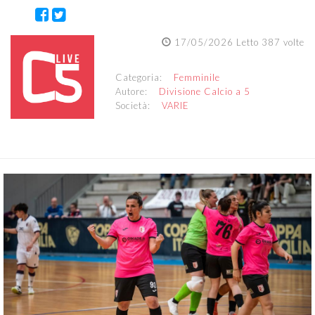
17/05/2026 Letto 387 volte
Categoria:
Femminile
Autore:
Divisione Calcio a 5
Società:
VARIE