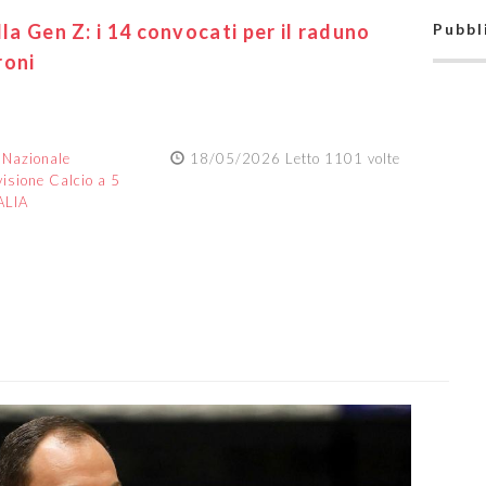
lla Gen Z: i 14 convocati per il raduno
Pubbl
roni
:
Nazionale
18/05/2026 Letto 1101 volte
visione Calcio a 5
ALIA