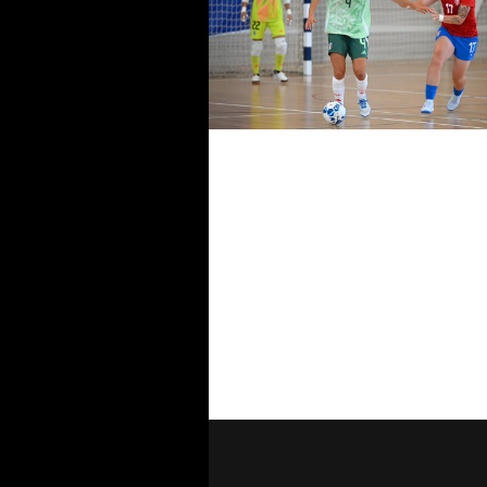
Italfutsal, doppio raduno per gl
Azzurrini: Pedrini convoca 26
giocatori fra i due gruppi
Futsal Week, le Azzurre domi
anche contro la Cechia: il 6-1 v
il pass per la finale