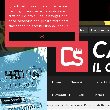
Questo sito usa i cookie di terze parti
per migliorare i servizi e analizzare il
traffico. Le info sulla tua navigazione
sono condivise con queste terze parti.
Navigando ne accetti l'uso dei cookie.
Accedi
Archivio
Invio comunica
OK
Home
Serie A
Serie A2 É
Giovanili
Vari
Tornei
minile, sono 14 i team ai nastri di partenza: l'elenco delle partecipanti 