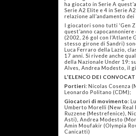
ha giocato in Serie A quest’a
Serie A2 Elite e 4 in Serie A
relazione all’andamento dei p
I giocatori sono tutti ‘Gen Z
quest’anno capocannoniere d
(2002, 26 gol con l’Atlante 
stesso girone di Sandri) sono
Luca Ferraro della Lazio, cl
17 anni. Si rivede anche qua
della Nazionale Under 19: s
Alves, Andrea Modesto, il g
L’ELENCO DEI CONVOCAT
Portieri
: Nicolas Cosenza (
Leonardo Politano (CDM);
Giocatori di movimento
: L
Umberto Morelli (New Real R
Ruzzene (Mestrefenice), Nico
Asti), Andrea Modesto (Mon
Amin Moufakir (Olympia Rov
Canicattì)