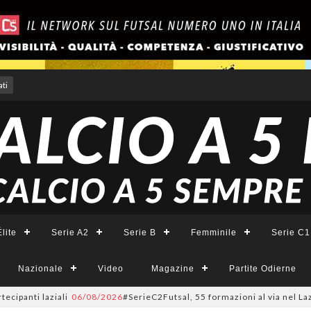
ti
lite
Serie A2
Serie B
Femminile
Serie C1
Nazionale
Video
Magazine
Partite Odierne
laziali
06/08/2026
#SerieC2Futsal, 55 formazioni al via nel Lazio: la lis