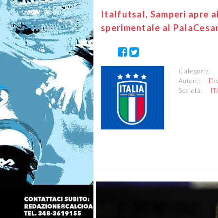
Italfutsal, Samperi apre a
sperimentale al PalaCesa
Categoria
Autore:
Di
Società:
IT