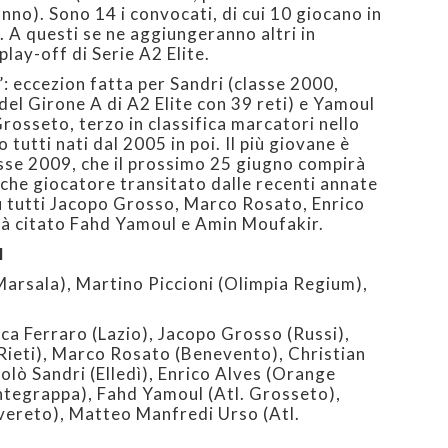
nno). Sono 14 i convocati, di cui 10 giocano in
2. A questi se ne aggiungeranno altri in
lay-off di Serie A2 Elite.
’: eccezion fatta per Sandri (classe 2000,
el Girone A di A2 Elite con 39 reti) e Yamoul
Grosseto, terzo in classifica marcatori nello
 tutti nati dal 2005 in poi. Il più giovane è
asse 2009, che il prossimo 25 giugno compirà
lche giocatore transitato dalle recenti annate
u tutti Jacopo Grosso, Marco Rosato, Enrico
ià citato Fahd Yamoul e Amin Moufakir.
I
Marsala), Martino Piccioni (Olimpia Regium),
uca Ferraro (Lazio), Jacopo Grosso (Russi),
ieti), Marco Rosato (Benevento), Christian
lò Sandri (Elledì), Enrico Alves (Orange
tegrappa), Fahd Yamoul (Atl. Grosseto),
ereto), Matteo Manfredi Urso (Atl.