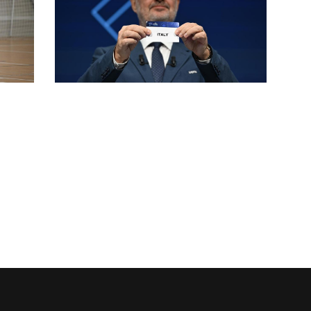
i
Futsal Week, l’Italia trionfa al
torneo di Porec: 3-1 alla Croazia in
finale
nano
Qualificazioni mondiali, il cammino
ale
dell’Italfutsal parte dal Main
Round con Georgia e Kosovo