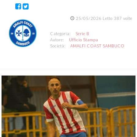
25/05/2026 Letto 387 volte
Categoria:
Serie B
Autore:
Ufficio Stampa
Società:
AMALFI COAST SAMBUCO