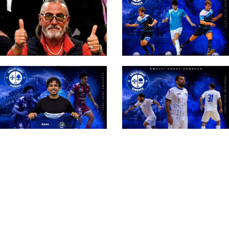
Amalfi, Salvatore Di
#futsalmercato,
Palma è il nuovo
l'Amalfi Coast
vicepresidente: "Ho
Sambuco e
abbracciato questo
Buonocore si
progetto con
ritrovano: "Un lieto