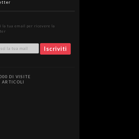
etter
i la tua email per ricevere la
ter
000 DI VISITE
0 ARTICOLI