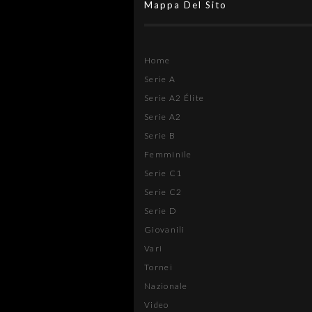
Mappa Del Sito
Home
Serie A
Serie A2 Élite
Serie A2
Serie B
Femminile
Serie C1
Serie C2
Serie D
Giovanili
Vari
Tornei
Nazionale
Video