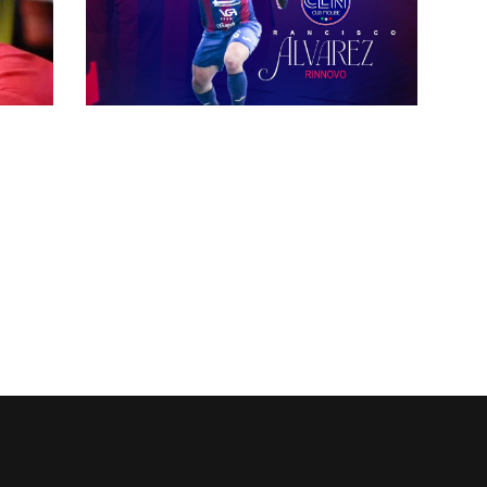
i da
#futsalmercato, l'ambiziosa Futura
esto
rompe gli indugi: tra i papabili
Sylvio Rocha
#futsalmercato, il Cus Molise
annuncia un'altra conferma: è
quella di Alvarez