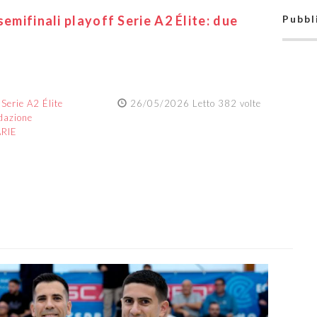
semifinali playoff Serie A2 Élite: due
Pubbl
:
Serie A2 Élite
26/05/2026 Letto 382 volte
dazione
ARIE