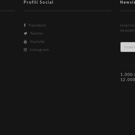
Profili Social
Newsl
Facebook
Inserisc
newslet
Twitter
Youtube
Instagram
1.000.
12.00