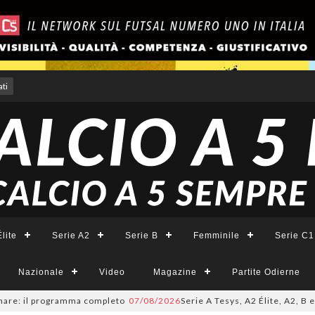
ti
lite
Serie A2
Serie B
Femminile
Serie C1
Nazionale
Video
Magazine
Partite Odierne
il programma completo
07/08/2026
Serie A Tesys, A2 Élite, A2, B e B Femm