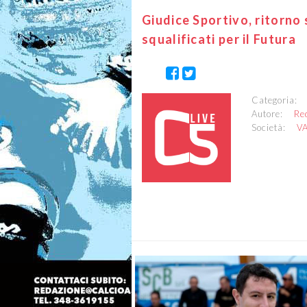
Giudice Sportivo, ritorno 
squalificati per il Futura
Categoria
Autore:
Re
Società:
V