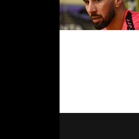
Serie A2 Élite 26-27, due giron
14 squadre: dentro Fabrica, S
e Saints
#futsalmercato New Taranto,
ufficiale la separazione da
Bommino: ideona Danilo
Baldassarre