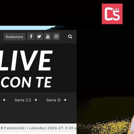
Redazione
Serie C2
Serie D
inile: i calendari 2026-27. Il 20 agosto la presentazione della Serie A K