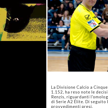
La Divisione Calcio a Cinqu
1.152, ha reso note le decis
Renzis, riguardanti l’omolog
di Serie A2 Élite. Di seguito 
provvedimenti presi.