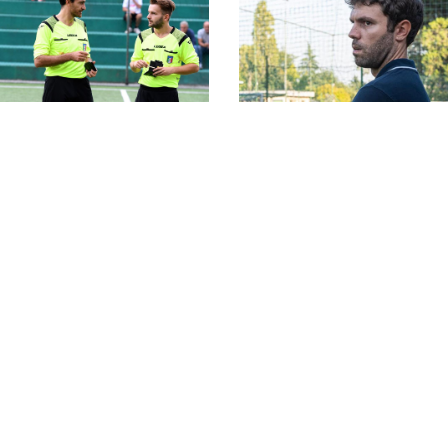
#SerieC2Futsal,
ripescaggi stagione
#SerieC2Futsal, 55
2026-27: la classifica
formazioni al via nel
completa
Lazio: la lista
completa delle
partecipanti
Giudice Sportivo,
#SerieC2Futsal, finali
finali playoff
playoff: il CCL chiude
#SerieC2Futsal: tutte
1°, Campo dell’Oro 2°.
le squalifiche
Il Vallerano completa
comminate
il podio