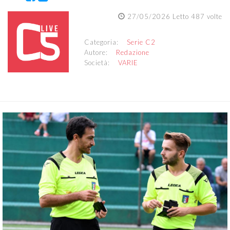
27/05/2026 Letto 487 volte
Categoria:
Serie C2
Autore:
Redazione
Società:
VARIE