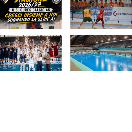
Torna la Montesilvano
Futsal Cup: dal 27
Sinergia Cures-
giugno al 3 luglio la 13ª
Olimpus Torraccia, la
edizione
strada è tracciata: le
parole di Folcarelli e
Damiani