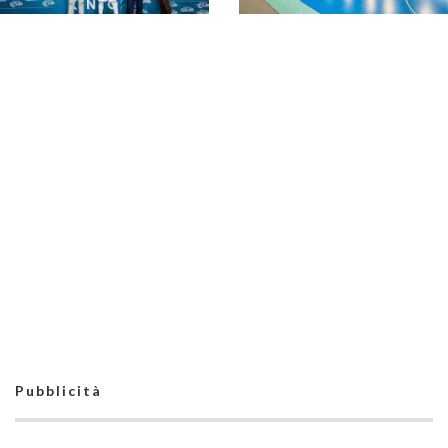
Torna la Montesilvano
Futsal Cup: dal 27
Sinergia Cures-
giugno al 3 luglio la 13ª
Olimpus Torraccia, la
edizione
strada è tracciata: le
parole di Folcarelli e
Damiani
KINTO Future Cup
2026 maschile:
KINTO Future Cup
martedì di finali a
2026 maschile, l’Area
Cesena, segui LIVE e
Nord conquista il
DIRETTE YOUTUBE
trofeo a Cesena.
Bronzo per il Centro
Nord
Pubblicità