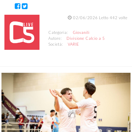
02/06/2026 Letto 442 volte
Categoria:
Giovanili
Autore:
Divisione Calcio a 5
Società:
VARIE