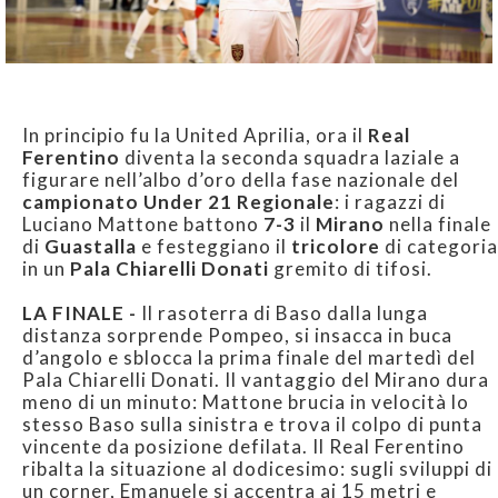
In principio fu la United Aprilia, ora il
Real
Ferentino
diventa la seconda squadra laziale a
figurare nell’albo d’oro della fase nazionale del
campionato Under 21 Regionale
: i ragazzi di
Luciano Mattone battono
7-3
il
Mirano
nella finale
di
Guastalla
e festeggiano il
tricolore
di categoria
in un
Pala Chiarelli Donati
gremito di tifosi.
LA FINALE -
Il rasoterra di Baso dalla lunga
distanza sorprende Pompeo, si insacca in buca
d’angolo e sblocca la prima finale del martedì del
Pala Chiarelli Donati. Il vantaggio del Mirano dura
meno di un minuto: Mattone brucia in velocità lo
stesso Baso sulla sinistra e trova il colpo di punta
vincente da posizione defilata. Il Real Ferentino
ribalta la situazione al dodicesimo: sugli sviluppi di
un corner, Emanuele si accentra ai 15 metri e