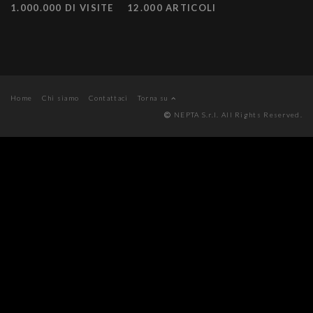
1.000.000 DI VISITE
12.000 ARTICOLI
Home
Chi siamo
Contattaci
Torna su
NEPTA S.r.l. All Rights Reserved.