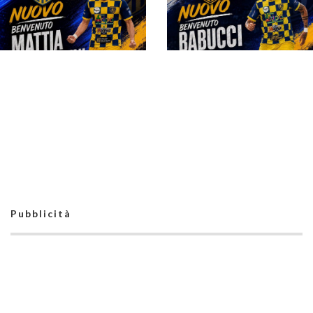
#futsalmercato,
Superaequum:
Rocchigiani rinnova
per altre due stagioni
#futsalmercato,
Superaequum: c'è la
firma di Christian
Cotrufo. "Del Monaco
mi ha convinto fin da
subito"
Pubblicità
#futsalmercato,
#futsalmercato, Luca
Mattia Costantini
Babucci giocherà
approda alla
nella Superaequum:
Superaequum: "Ho
"L'ho scelta per la
percepito grande
grande voglia di
serietà"
vincere"