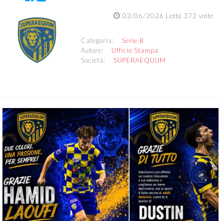
02/06/2026 Letto 372 volte
Categoria:
Serie B
Autore:
Ufficio Stampa
Società:
SUPERAEQUUM