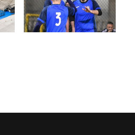
tore
Sacchetti, Picchi e De Marco
regolano il Lavinium: il Penta alza
la Coppa Lazio. E completa il
double
Coppa Lazio #SerieDFutsal,
semifinali: il programma completo
o a