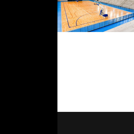
Giudice Sportivo, finale Coppa
Lazio #SerieDFutsal: un gioca
squalificato
Coppa Lazio #SerieDFutsal, il
PalaRinaldi ospiterà la finale
Penta-Lavinium. Appuntament
domenica 7 giugno