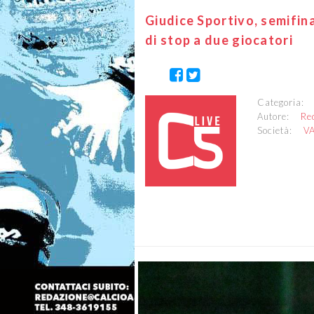
Giudice Sportivo, semifin
di stop a due giocatori
Categoria
Autore:
Re
Società:
V