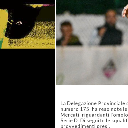
La Delegazione Provinciale 
numero 175, ha reso note le 
Mercati, riguardanti l’omolo
Serie D. Di seguito le squalif
provvedimenti presi.