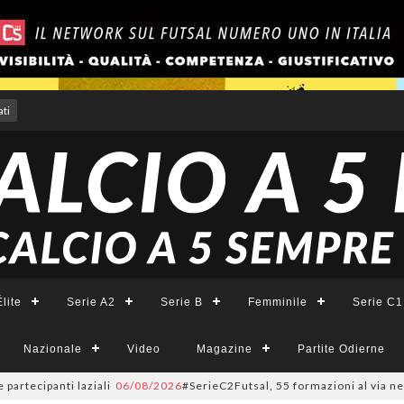
ti
lite
Serie A2
Serie B
Femminile
Serie C1
Nazionale
Video
Magazine
Partite Odierne
anti laziali
06/08/2026
#SerieC2Futsal, 55 formazioni al via nel Lazio: l