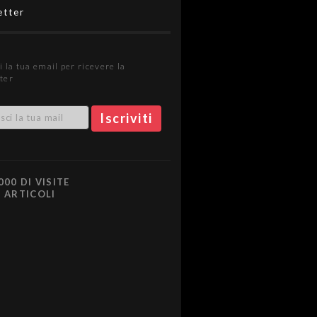
etter
i la tua email per ricevere la
ter
000 DI VISITE
0 ARTICOLI