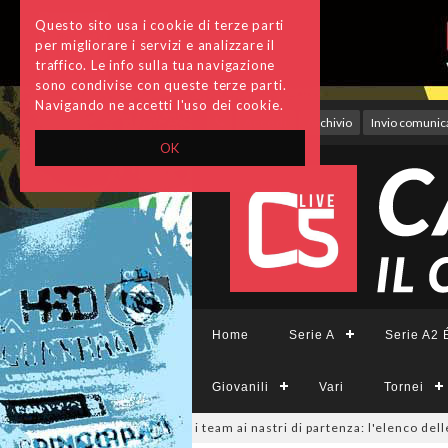
Questo sito usa i cookie di terze parti
per migliorare i servizi e analizzare il
traffico. Le info sulla tua navigazione
sono condivise con queste terze parti.
Navigando ne accetti l'uso dei cookie.
Accedi
Archivio
Invio comunica
OK
Home
Serie A
Serie A2 É
Giovanili
Vari
Tornei
eCFemminile, sono 14 i team ai nastri di partenza: l'elenco delle partecip