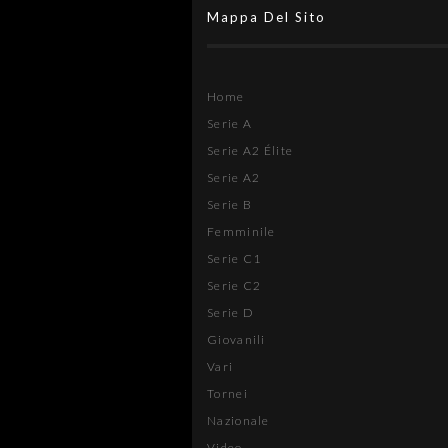
Mappa Del Sito
Home
Serie A
Serie A2 Élite
Serie A2
Serie B
Femminile
Serie C1
Serie C2
Serie D
Giovanili
Vari
Tornei
Nazionale
Video