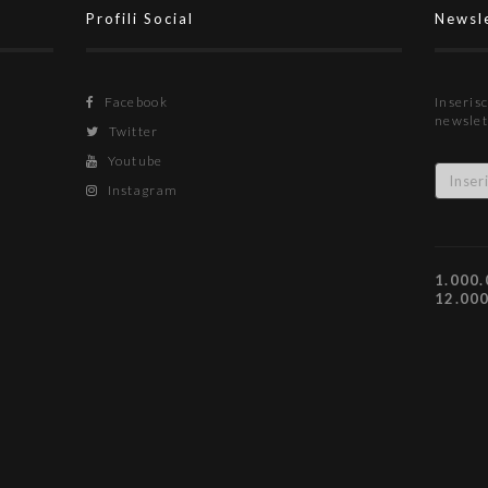
Profili Social
Newsl
Facebook
Inserisc
newslet
Twitter
Youtube
Instagram
1.000.
12.00