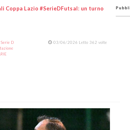
ali Coppa Lazio #SerieDFutsal: un turno
Pubbl
:
Serie D
03/06/2026 Letto 362 volte
dazione
ARIE