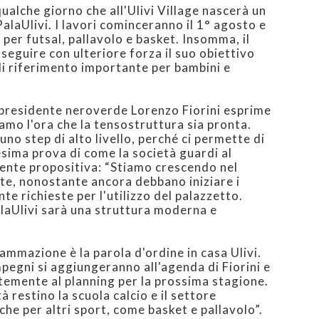
qualche giorno che all'Ulivi Village nascerà un
alaUlivi. I lavori cominceranno il 1° agosto e
 per futsal, pallavolo e basket. Insomma, il
erseguire con ulteriore forza il suo obiettivo
di riferimento importante per bambini e
 presidente neroverde Lorenzo Fiorini esprime
iamo l'ora che la tensostruttura sia pronta.
no step di alto livello, perché ci permette di
esima prova di come la società guardi al
ente propositiva: “Stiamo crescendo nel
e, nonostante ancora debbano iniziare i
te richieste per l'utilizzo del palazzetto.
alaUlivi sarà una struttura moderna e
mmazione è la parola d'ordine in casa Ulivi.
mpegni si aggiungeranno all'agenda di Fiorini e
temente al planning per la prossima stagione.
 restino la scuola calcio e il settore
che per altri sport, come basket e pallavolo”.