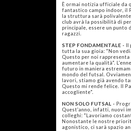
È ormai notizia ufficiale da 
fantastico campo indoor, il P
la struttura sarà polivalente
club avrà la possibilità di p
principale, essere un punto 
ragazzi.
STEP FONDAMENTALE -
Il
tutta la sua gioia: “Non ved
Questo per noi rappresenta u
aumentare la qualità”. L'enn
futuro in maniera estremam
mondo del futsal. Ovviament
lavori, stiamo già avendo tan
Questo mi rende felice. Il P
accogliente”.
NON SOLO FUTSAL -
Progra
Quest'anno, infatti, nuovi i
colleghi: “Lavoriamo costan
Nonostante le nostre priorità
agonistico, ci sarà spazio an