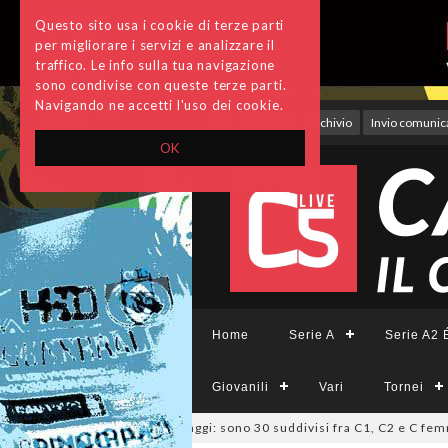
Questo sito usa i cookie di terze parti
per migliorare i servizi e analizzare il
traffico. Le info sulla tua navigazione
sono condivise con queste terze parti.
Navigando ne accetti l'uso dei cookie.
Accedi
Archivio
Invio comunica
OK
Home
Serie A
Serie A2 É
Giovanili
Vari
Tornei
io, deliberati i ripescaggi: sono 30 suddivisi fra C1, C2 e C femminile
0