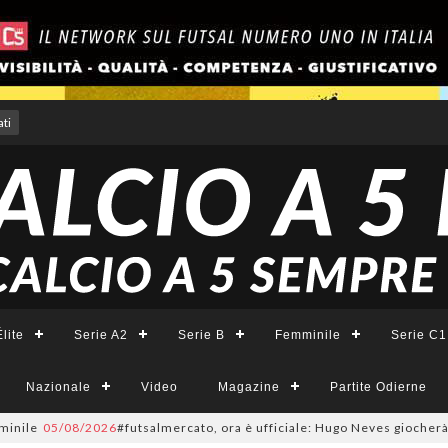
ti
lite
Serie A2
Serie B
Femminile
Serie C1
Nazionale
Video
Magazine
Partite Odierne
5/08/2026
#futsalmercato, ora è ufficiale: Hugo Neves giocherà nel Napoli