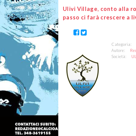
Ulivi Village, conto alla r
passo ci farà crescere a li
Categoria
Autore:
Re
Società:
UL