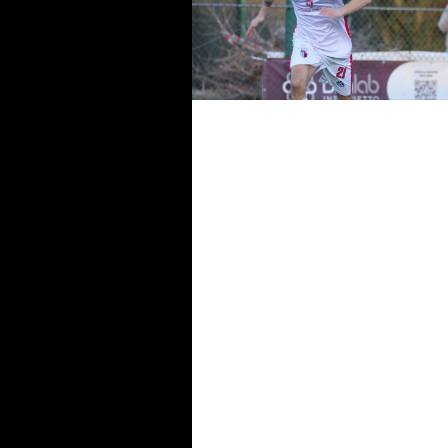
Ulivi, Faenza resta una certezz
"Siamo una grande famiglia. E
vogliamo riscattarci"
Ulivi, Carelli si presenta: “Qui 
tanti motivi. Voglio aiutare i gi
a crescere”