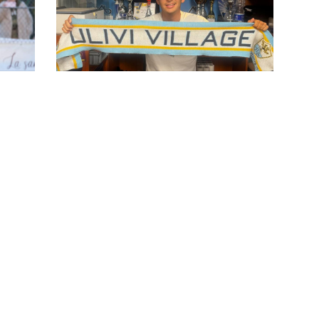
a:
Ulivi, la fame di Di Michele: "Non
mi accontento mai. Obiettivi?
Possiamo dire la nostra"
per
ovani
Ulivi, Calisti resta alla corte di
Rossi: “Il mister è il mio punto di
riferimento. Voglio crescere
ancora”