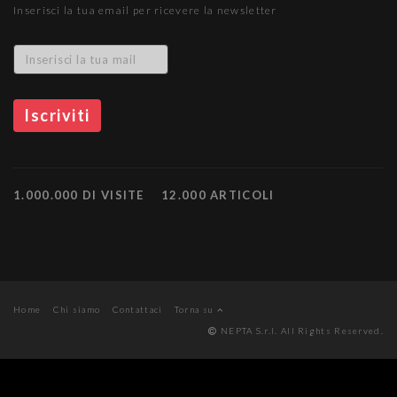
Inserisci la tua email per ricevere la newsletter
1.000.000 DI VISITE
12.000 ARTICOLI
Home
Chi siamo
Contattaci
Torna su
NEPTA S.r.l. All Rights Reserved.