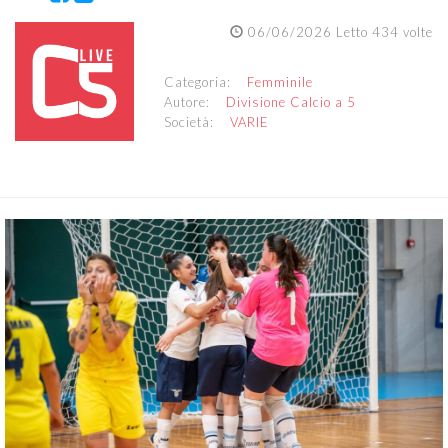
06/06/2026 Letto 434 volte
Categoria:
Femminile
Autore:
Divisione Calcio a 5
Società:
VARIE