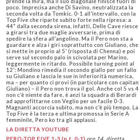
prende la mira, ma il suo diagonale finisce fuori di
poco. Imprecisa anche Di Savino, neutralizzata la
seconda volta da Tomkic. 0-1 all’intervallo, con la
Top Five che riparte subito forte nella ripresa: a
44” dalla seconda sirena, infatti, Delle Cave riesce
a girarsi tra due maglie avversarie, prima di
spedire la sfera all’angolino. Ma il Pero non sta a
guardare e alza i giri soprattutto con Giuliano, che
si mette in proprio al 5’ (risposta di Chenna) e poi
serve sul secondo palo in scivolata per Marino,
leggermente in ritardo. Possibile turning point al
12’: Mondino rimedia il secondo giallo per un fallo
su Giuliano e lascia le sue in inferiorità numerica,
ma – per quanto ci provi (in particolare con capitan
Giuliano) – il Pero non trova il gol. Anche col 5 vs 4
non c’è niente da fare, è anzi la squadra di Berardi
ad approfittarne con Veglio per un facile 0-3.
Magnanti accorcia subito, ma non c’è più tempo. La
Top Five è la terza e ultima promossa in Serie A
femminile, Pero ko tra gli applausi.
LA DIRETTA YOUTUBE
PERO-TOP FIVE 1-3 (p.t. 0-1)
ore 14, diretta