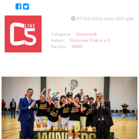
07/06/2026 Letto 439 volte
Categoria:
Femminile
Autore:
Divisione Calcio a 5
Società:
VARIE