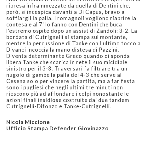
ripresa inframmezzate da quella di Dentini che,
però, si incespica davanti a Di Capua, bravo a
soffiargli la palla. I romagnoli vogliono riaprire la
contesa e al 7' lo fanno con Dentini che buca
l'estremo ospite dopo un assist di Zandoli: 3-2. La
bordata di Cutrignelli si stampa sul montante,
mentre la percussione di Tanke con l'ultimo tocco a
Divanei incoccia la mano distesa di Pazzini.
Diventa determinante Greco quando di sponda
libera Tanke che scarica in rete il suo micidiale
sinistro per il 3-3. Traversari fa filtrare tra un
nugolo di gambe la palla del 4-3 che serve al
Cesena solo per vincere la partita, ma a far festa
sono i pugliesi che negli ultimi tre minuti non
riescono più ad affondare i colpi nonostante le
azioni finali insidiose costruite dai due tandem
Cutrignelli-Difonzo e Tanke-Cutrignelli.
Nicola Miccione
Ufficio Stampa Defender Giovinazzo