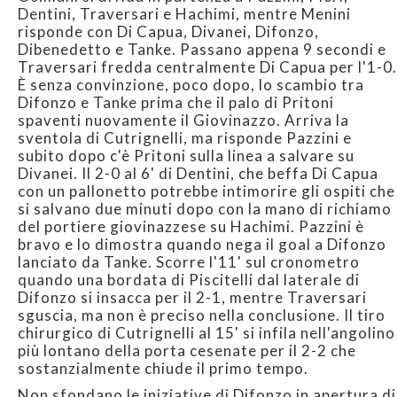
Dentini, Traversari e Hachimi, mentre Menini
risponde con Di Capua, Divanei, Difonzo,
Dibenedetto e Tanke. Passano appena 9 secondi e
Traversari fredda centralmente Di Capua per l'1-0.
È senza convinzione, poco dopo, lo scambio tra
Difonzo e Tanke prima che il palo di Pritoni
spaventi nuovamente il Giovinazzo. Arriva la
sventola di Cutrignelli, ma risponde Pazzini e
subito dopo c'è Pritoni sulla linea a salvare su
Divanei. Il 2-0 al 6' di Dentini, che beffa Di Capua
con un pallonetto potrebbe intimorire gli ospiti che
si salvano due minuti dopo con la mano di richiamo
del portiere giovinazzese su Hachimi. Pazzini è
bravo e lo dimostra quando nega il goal a Difonzo
lanciato da Tanke. Scorre l'11' sul cronometro
quando una bordata di Piscitelli dal laterale di
Difonzo si insacca per il 2-1, mentre Traversari
sguscia, ma non è preciso nella conclusione. Il tiro
chirurgico di Cutrignelli al 15' si infila nell'angolino
più lontano della porta cesenate per il 2-2 che
sostanzialmente chiude il primo tempo.
Non sfondano le iniziative di Difonzo in apertura di