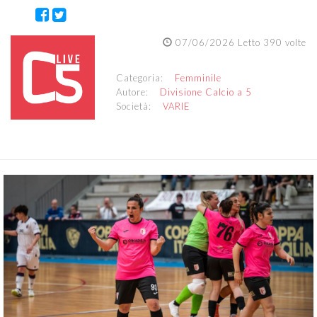
07/06/2026 Letto 390 volte
Categoria:
Femminile
Autore:
Divisione Calcio a 5
Società:
VARIE