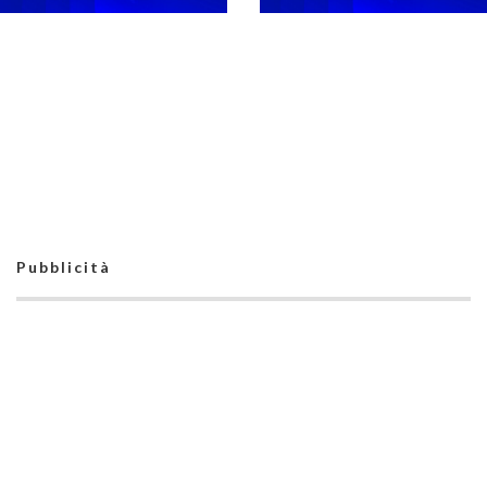
LND Lazio, deliberati
i ripescaggi: sono 30
Stagione 26-27,
suddivisi fra C1, C2 e
campionati nazionali
C femminile
maschili e femminili:
gli indirizzari, i campi e
gli orari
Pubblicità
Direttivo, gli organici
e i gironi della
stagione 26-27.
Aspettando la
Castiglia: “La riforma
definizione degli
ha raggiunto il suo
organici e dei gironi,
obiettivo”
via libera all'Active: il
ricorso accolto
(ri)spalanca le porte
per il gotha