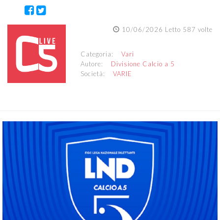
10/06/2026 Letto 587 volte
Categoria:
Vari
Autore:
Divisione Calcio a 5
Società:
VARIE