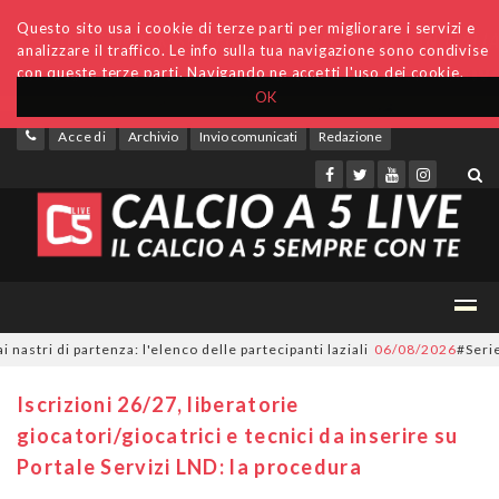
Questo sito usa i cookie di terze parti per migliorare i servizi e
analizzare il traffico. Le info sulla tua navigazione sono condivise
con queste terze parti. Navigando ne accetti l'uso dei cookie.
OK
Accedi
Archivio
Invio comunicati
Redazione
i di partenza: l'elenco delle partecipanti laziali
06/08/2026
#SerieC2Fu
Iscrizioni 26/27, liberatorie
giocatori/giocatrici e tecnici da inserire su
Portale Servizi LND: la procedura