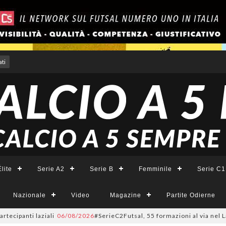
ti
lite
Serie A2
Serie B
Femminile
Serie C1
Nazionale
Video
Magazine
Partite Odierne
i laziali
06/08/2026
#SerieC2Futsal, 55 formazioni al via nel Lazio: la l