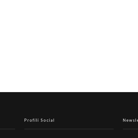
ò
Cambia la regola per il portiere di
movimento? Al via la
sperimentazione nella Serie A
maschile
Profili Social
Newsl