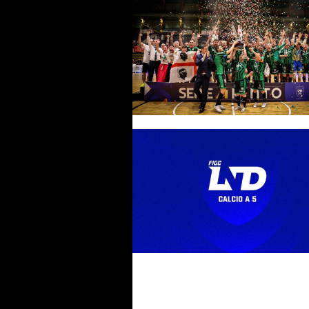
Serie A maschile 26-27, la regi
L84 e le altre 13 partecipanti.
queste c’è l’Active