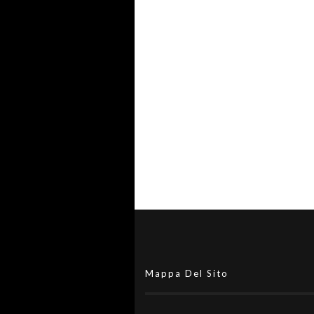
Il #futsalmercato di Serie A pu
accendersi: il secondo extra è
realtà
Mappa Del Sito