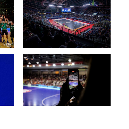
na
 Fra
Secondo extracomunitario in Serie
A, Castiglia: “Più competitività
internazionale nel rispetto della
riforma”