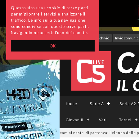
Questo sito usa i cookie di terze parti
per migliorare i servizi e analizzare il
traffico. Le info sulla tua navigazione
sono condivise con queste terze parti.
Navigando ne accetti l'uso dei cookie.
Accedi
Archivio
Invio comunica
OK
Home
Serie A
Serie A2 É
Giovanili
Vari
Tornei
emminile, sono 14 i team ai nastri di partenza: l'elenco delle partecipant