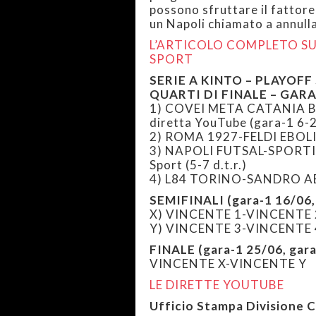
possono sfruttare il fattore
un Napoli chiamato a annulla
L’ARTICOLO COMPLETO SU
SPORT
SERIE A KINTO – PLAYOF
QUARTI DI FINALE – GARA-2
1) COVEI META CATANIA B
diretta YouTube (gara-1 6-
2) ROMA 1927-FELDI EBOLI o
3) NAPOLI FUTSAL-SPORTIN
Sport (5-7 d.t.r.)
4) L84 TORINO-SANDRO ABA
SEMIFINALI (gara-1 16/06, 
X) VINCENTE 1-VINCENTE 
Y) VINCENTE 3-VINCENTE 
FINALE (gara-1 25/06, gara
VINCENTE X-VINCENTE Y
LE DIRETTE YOUTUBE
Ufficio Stampa Divisione 