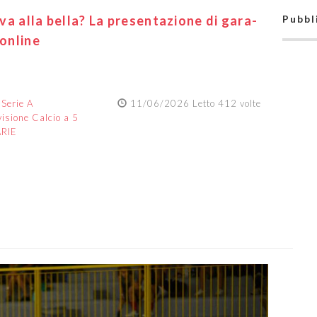
 va alla bella? La presentazione di gara-
Pubbl
 online
:
Serie A
11/06/2026 Letto 412 volte
visione Calcio a 5
ARIE