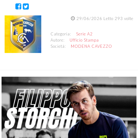
29/06/2026 Letto 293 volte
Categoria:
Serie A2
Autore:
Ufficio Stampa
Società:
MODENA CAVEZZO