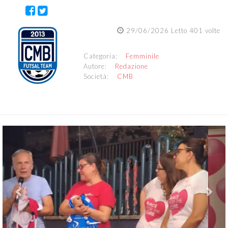
29/06/2026 Letto 401 volte
Categoria:
Femminile
Autore:
Redazione
Società:
CMB
Previous
Nex