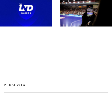
Serie A maschile 26-
27, la regina L84 e le
altre 13 partecipanti.
Secondo
Fra queste c’è
extracomunitario in
l’Active
Serie A, Castiglia: “Più
competitività
internazionale nel
rispetto della riforma”
Il #futsalmercato di
Cambia la regola per il
Pubblicità
Serie A può
portiere di
accendersi: il
movimento? Al via la
secondo extra è
sperimentazione nella
realtà
Serie A maschile