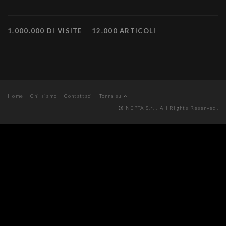
1.000.000 DI VISITE
12.000 ARTICOLI
Home
Chi siamo
Contattaci
Torna su
NEPTA S.r.l. All Rights Reserved.