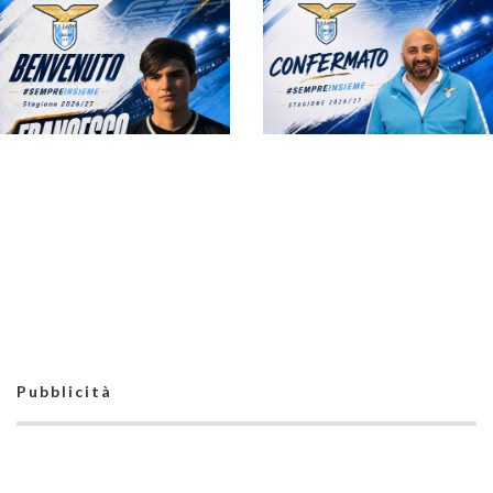
Lazio, Marques è sul
#futsalmercato,
#futsalmercato: il
Lucho Grasso
club è pronto ad
approda alla Lazio: il
ascoltare eventuali
roster di Chilelli è ora
proposte
completo
Lazio, Marteddu
Pubblicità
rimane il
#futsalmercato, un
vicepresidente: "È
giovane portiere per
arrivato il momento di
la Lazio: ecco
raccogliere i frutti"
Francesco Bala.
"Punto il più in alto