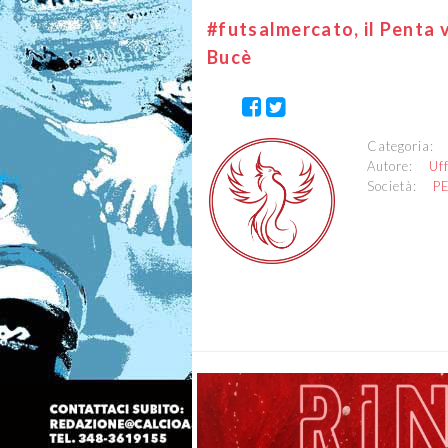
#futsalmercato, il Penta 
Bucè
Categoria
Autore:
Uf
Società:
P