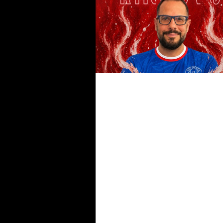
#futsalmercato, squadra che v
non si cambia: il Penta confer
anche Palushi
#futsalmercato, di conferma in
conferma: anche Mastrorilli
seguirà il Penta in Serie C2