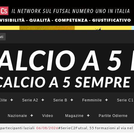
ti
lite
Serie A2
Serie B
Femminile
Serie C1
Nazionale
Video
Magazine
Partite Odierne
ti laziali
06/08/2026
#SerieC2Futsal, 55 formazioni al via nel Lazio: la 