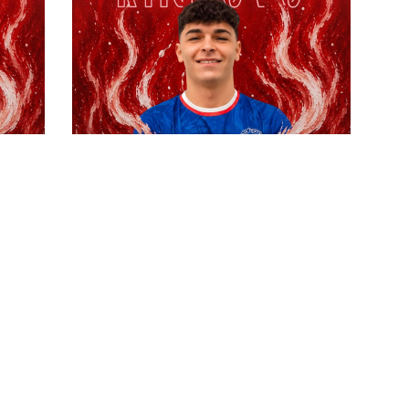
ince
#futsalmercato, nuovo giorno altra
ma
conferma: il Penta stringe la mano
anche a Frezza
#futsalmercato, decimo sì nel
Penta: anche Paki farà parte della
rosa 26-27