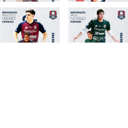
#futsalmercato,
#futsalmercato,
Pirossigeno Cosenza:
dall'Under 19 al main
Golia entra in pianta
roster: la Pirossigeno
stabile nel main
Cosenza scommette
roster
su Corrado
#futsalmercato, la
#futsalmercato, una
Pirossigeno Cosenza
new entry fra i pali
annuncia un altro
per Ibañes: Aron
acquisto: è Francesco
Novello si accasa alla
Verardi
Pirossigeno