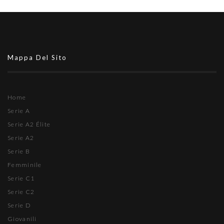
Mappa Del Sito
Home
Serie A
Serie A2 Élite
Serie A2
Serie B
Femminile
Serie C1
Serie C2
Serie D
Giovanili