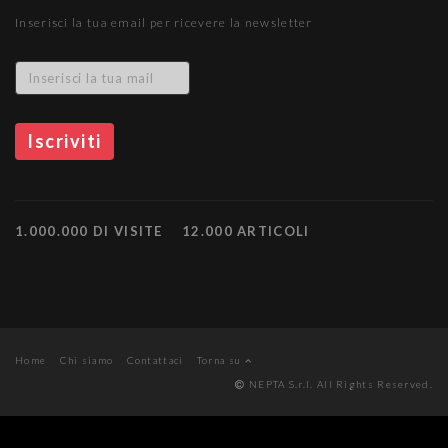
Inserisci la tua email per ricevere la newsletter
1.000.000 DI VISITE
12.000 ARTICOLI
Home
Chi siamo
Contattaci
Torna su
NEPTA S.r.l. All Rights Reserved.