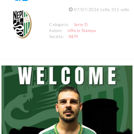
07/07/2026 Letto 351 volte
Categoria:
Serie D
Autore:
Ufficio Stampa
Società:
NEPI