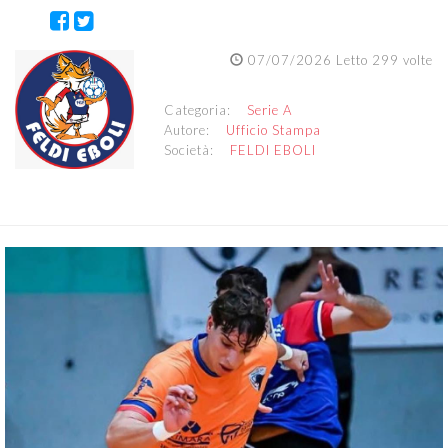
07/07/2026 Letto 299 volte
Categoria:
Serie A
Autore:
Ufficio Stampa
Società:
FELDI EBOLI