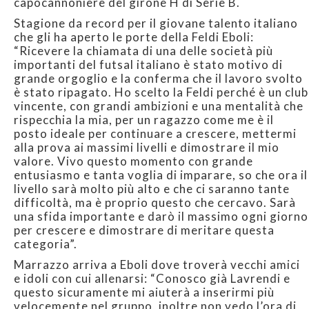
capocannoniere del girone H di Serie B.
Stagione da record per il giovane talento italiano
che gli ha aperto le porte della Feldi Eboli:
“Ricevere la chiamata di una delle società più
importanti del futsal italiano è stato motivo di
grande orgoglio e la conferma che il lavoro svolto
è stato ripagato. Ho scelto la Feldi perché è un club
vincente, con grandi ambizioni e una mentalità che
rispecchia la mia, per un ragazzo come me è il
posto ideale per continuare a crescere, mettermi
alla prova ai massimi livelli e dimostrare il mio
valore. Vivo questo momento con grande
entusiasmo e tanta voglia di imparare, so che ora il
livello sarà molto più alto e che ci saranno tante
difficoltà, ma è proprio questo che cercavo. Sarà
una sfida importante e darò il massimo ogni giorno
per crescere e dimostrare di meritare questa
categoria”.
Marrazzo arriva a Eboli dove troverà vecchi amici
e idoli con cui allenarsi: “Conosco già Lavrendi e
questo sicuramente mi aiuterà a inserirmi più
velocemente nel gruppo, inoltre non vedo l’ora di