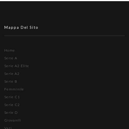
Mappa Del Sito
Home
Serie A
Serie A2 Élite
Serie A2
Serie B
Femminile
Serie C1
Serie C2
Serie D
Giovanili
Vari