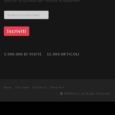
Inserisci la tua email per ricevere la newsletter
1.000.000 DI VISITE
12.000 ARTICOLI
Home
Chi siamo
Contattaci
Torna su
NEPTA S.r.l. All Rights Reserved.