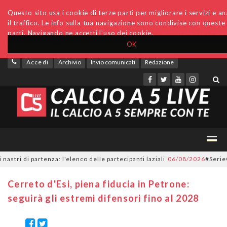
Questo sito usa i cookie di terze parti per migliorare i servizi e an
il traffico. Le info sulla tua navigazione sono condivise con queste
parti. Navigando ne accetti l'uso dei cookie.
OK
Accedi
Archivio
Invio comunicati
Redazione
di partenza: l'elenco delle partecipanti laziali
06/08/2026
#SerieC2Futs
Cerreto d'Esi, piena fiducia in Petrone:
seguirà gli estremi difensori fino al 2028