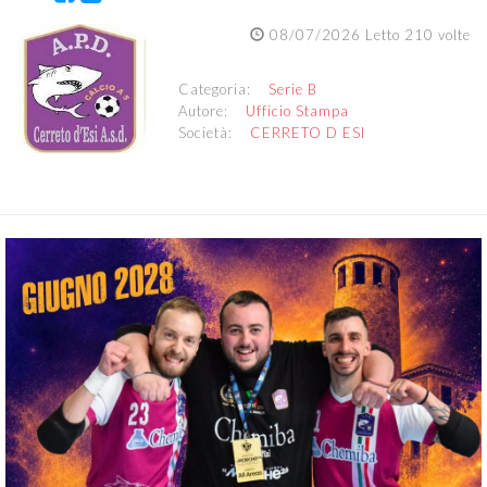
08/07/2026 Letto 210 volte
Categoria:
Serie B
Autore:
Ufficio Stampa
Società:
CERRETO D ESI