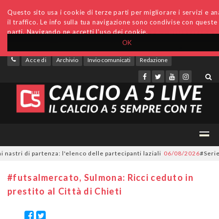
Questo sito usa i cookie di terze parti per migliorare i servizi e an
il traffico. Le info sulla tua navigazione sono condivise con queste
parti. Navigando ne accetti l'uso dei cookie.
OK
Accedi
Archivio
Invio comunicati
Redazione
 di partenza: l'elenco delle partecipanti laziali
06/08/2026
#SerieC2Fut
#futsalmercato, Sulmona: Ricci ceduto in
prestito al Città di Chieti