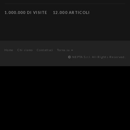
1.000.000 DI VISITE
12.000 ARTICOLI
Home
Chi siamo
Contattaci
Torna su
NEPTA S.r.l. All Rights Reserved.