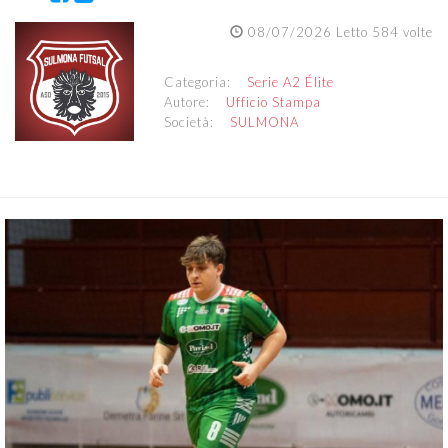
08/07/2026 Letto 584 volte
Categoria:
Serie A2 Élite
Autore:
Ufficio Stampa
Società:
SULMONA