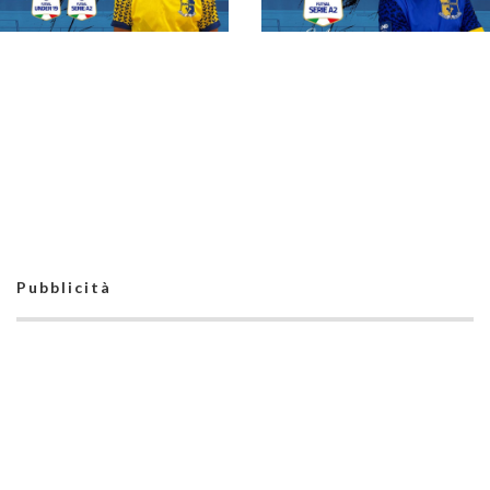
#futsalmercato,
Olimpia Verona:
anche Amine si
#futsalmercato, fra
dividerà fra U19 e
giovanili e prima
prima squadra
squadra: Baccarin
prosegue il suo
percorso all'Olimpia
Verona
#futsalmercato,
Pubblicità
Olimpia Verona:
#futsalmercato,
Matteo Bortolotto di
l'Olimpia Verona:
nuovo a disposizione
Cristian resta
dopo il prestito
nell'U19. Ma farà
anche parte della
rosa di Castagna