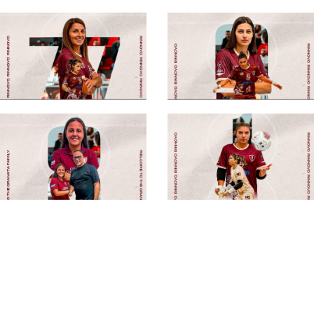
#futsalmercato, Lady
#futsalmercato, Lady
Mondragone:
Mondragone avanti
Ponticiello risponde
con i rinnovi: c'è
ancora presente
anche Cretella