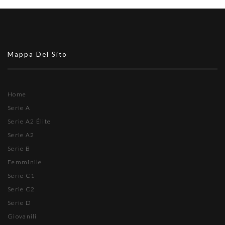
Mappa Del Sito
Home
Serie A
Serie A2 Élite
Serie A2
Serie B
Femminile
Serie C1
Serie C2
Serie D
Giovanili