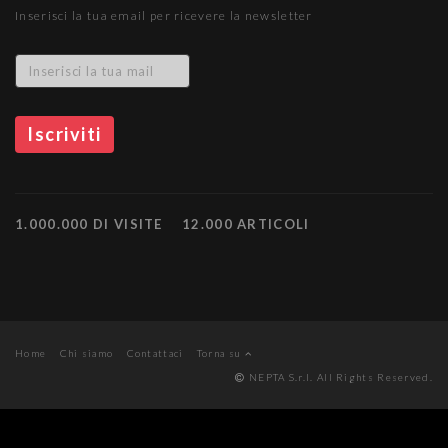
Inserisci la tua email per ricevere la newsletter
1.000.000 DI VISITE
12.000 ARTICOLI
Home
Chi siamo
Contattaci
Torna su
NEPTA S.r.l. All Rights Reserved.