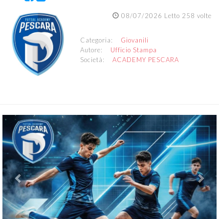
08/07/2026 Letto 258 volte
Categoria:
Giovanili
Autore:
Ufficio Stampa
Società:
ACADEMY PESCARA
Previous
Nex