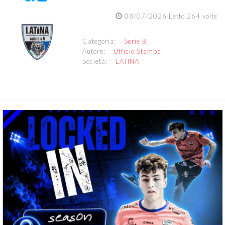
08/07/2026 Letto 264 volte
Categoria:
Serie B
Autore:
Ufficio Stampa
Società:
LATINA