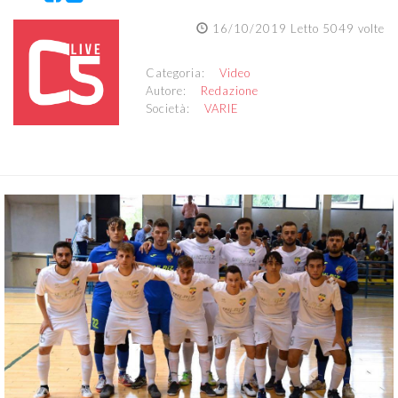
16/10/2019 Letto 5049 volte
Categoria:
Video
Autore:
Redazione
Società:
VARIE