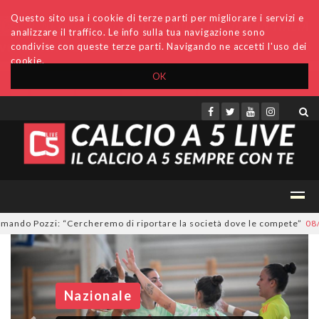
Questo sito usa i cookie di terze parti per migliorare i servizi e
analizzare il traffico. Le info sulla tua navigazione sono
condivise con queste terze parti. Navigando ne accetti l'uso dei
cookie.
OK
Accedi
Archivio
Invio comunicati
Redazione
heremo di riportare la società dove le compete”
08/08/2026
#futsalmerc
Nazionale