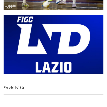
Serie B 26-27, 8 gruppi da 12 formazioni. Ma l’Italpol è in attesa
di ratifica
Pubblicità