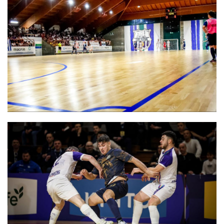
Nepi, ai nastri di partenza sarà Serie C2. Pascucci: "Questa piazza
mancava da troppi anni"
CDM nel girone B di A2 Élite, Fortuna: "Non ne comprendiamo il
criterio". E c'è l'ipotesi rinuncia!