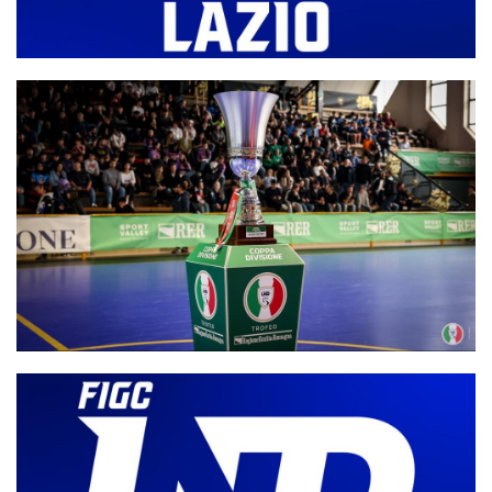
all'Active: il ricorso accolto (ri)spalanca le porte per il gotha
LND Lazio, deliberati i ripescaggi: sono 30 suddivisi fra C1, C2 e
C femminile