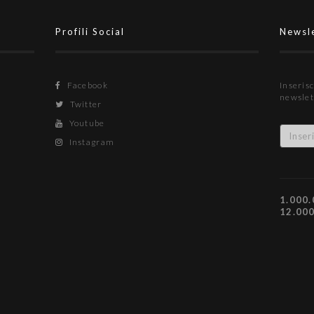
Profili Social
Newsl
Facebook
Inserisc
newslet
Twitter
Youtube
Instagram
1.000.
12.00