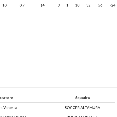
10
0.7
14
3
1
10
32
56
-24
ocatore
Squadra
ra Vanessa
SOCCER ALTAMURA
e Fatima Dayane
ROVIGO ORANGE