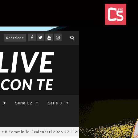
Redazione
Serie C2
Serie D
Femminile: i calendari 2026-27. Il 20 agosto la presentazione della Serie