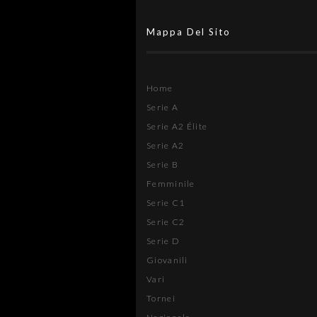
Mappa Del Sito
Home
Serie A
Serie A2 Élite
Serie A2
Serie B
Femminile
Serie C1
Serie C2
Serie D
Giovanili
Vari
Tornei