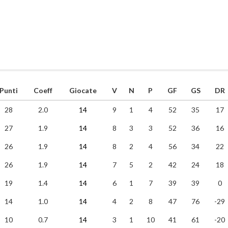
Punti
Coeff
Giocate
V
N
P
GF
GS
DR
28
2.0
14
9
1
4
52
35
17
27
1.9
14
8
3
3
52
36
16
26
1.9
14
8
2
4
56
34
22
26
1.9
14
7
5
2
42
24
18
19
1.4
14
6
1
7
39
39
0
14
1.0
14
4
2
8
47
76
-29
10
0.7
14
3
1
10
41
61
-20