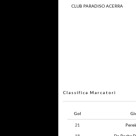
CLUB PARADISO ACERRA
Classifica Marcatori
Gol
Gi
21
Perei
18
Da Rocha D