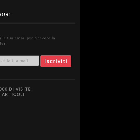
etter
i la tua email per ricevere la
ter
000 DI VISITE
0 ARTICOLI