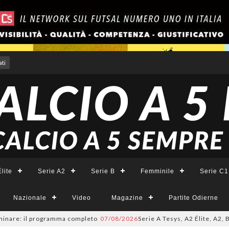
ti
lite
Serie A2
Serie B
Femminile
Serie C1
Nazionale
Video
Magazine
Partite Odierne
e: il programma completo
07/08/2026
Serie A Tesys, A2 Élite, A2, B e B 