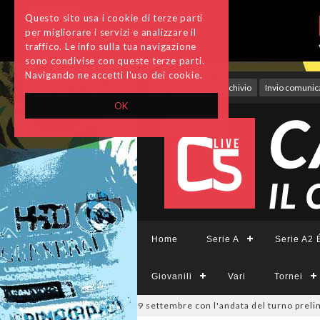
Questo sito usa i cookie di terze parti
per migliorare i servizi e analizzare il
traffico. Le info sulla tua navigazione
sono condivise con queste terze parti.
Navigando ne accetti l'uso dei cookie.
Accedi
Archivio
Invio comunica
OK
Home
Serie A
Serie A2 É
Giovanili
Vari
Tornei
pa Divisione, si parte il 19 settembre con l'andata del turno preliminar