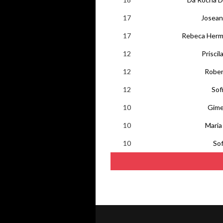
17
Josean
17
Rebeca Herm
12
Priscil
12
Rober
12
Sof
10
Gime
10
Maria
10
Sof