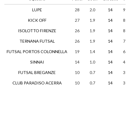
LUPE
28
2.0
14
9
KICK OFF
27
1.9
14
8
ISOLOTTO FIRENZE
26
1.9
14
8
TERNANA FUTSAL
26
1.9
14
7
FUTSAL PORTOS COLONNELLA
19
1.4
14
6
SINNAI
14
1.0
14
4
FUTSAL BREGANZE
10
0.7
14
3
CLUB PARADISO ACERRA
10
0.7
14
3