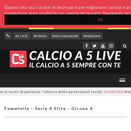
Questo sito usa i cookie di terze parti per migliorare i servizi e anal
navigazione sono condivise con queste terze parti. Navigando ne a
OK
Accedi
Archivio
Invio comunicati
Redazione
tri di partenza: l'elenco delle partecipanti laziali
06/08/2026
#SerieC2
Femminile - Serie A Elite - Girone A