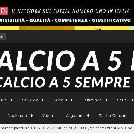
ti
lite
Serie A2
Serie B
Femminile
Serie C1
Nazionale
Video
Magazine
Partite Odierne
ecipanti laziali
06/08/2026
#SerieC2Futsal, 55 formazioni al via nel Laz