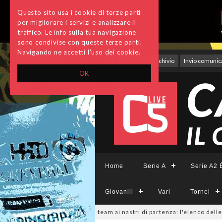
Questo sito usa i cookie di terze parti
per migliorare i servizi e analizzare il
traffico. Le info sulla tua navigazione
sono condivise con queste terze parti.
Navigando ne accetti l'uso dei cookie.
Accedi
Archivio
Invio comunica
OK
Home
Serie A
Serie A2 É
Giovanili
Vari
Tornei
SerieCFemminile, sono 14 i team ai nastri di partenza: l'elenco delle part