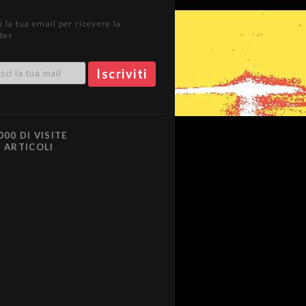
i la tua email per ricevere la
ter
000 DI VISITE
0 ARTICOLI