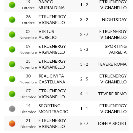
19
BARCO
ETRUENERGY
1 - 2
MURIALDINA
VIGNANELLO
Ottobre
26
ETRUENERGY
3 - 2
NIGHT&DAY
VIGNANELLO
Ottobre
02
VIRTUS
ETRUENERGY
2 - 7
AURELIO
VIGNANELLO
Novembre
09
ETRUENERGY
SPORTING
5 - 3
VIGNANELLO
AURELIA
Novembre
23
ETRUENERGY
3 - 2
TEVERE ROMA
VIGNANELLO
Novembre
30
REAL CIVITA
ETRUENERGY
2 - 5
CASTELLANA
VIGNANELLO
Novembre
07
ETRUENERGY
4 - 1
TEVERE REMO
VIGNANELLO
Dicembre
14
SPORTING
ETRUENERGY
1 - 1
MONTESACRO
VIGNANELLO
Dicembre
21
ETRUENERGY
5 - 7
TOFFIA SPORT
VIGNANELLO
Dicembre