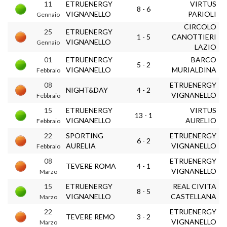
11
ETRUENERGY
VIRTUS
8 - 6
VIGNANELLO
PARIOLI
Gennaio
CIRCOLO
25
ETRUENERGY
1 - 5
CANOTTIERI
VIGNANELLO
Gennaio
LAZIO
01
ETRUENERGY
BARCO
5 - 2
VIGNANELLO
MURIALDINA
Febbraio
08
ETRUENERGY
NIGHT&DAY
4 - 2
VIGNANELLO
Febbraio
15
ETRUENERGY
VIRTUS
13 - 1
VIGNANELLO
AURELIO
Febbraio
22
SPORTING
ETRUENERGY
6 - 2
AURELIA
VIGNANELLO
Febbraio
08
ETRUENERGY
TEVERE ROMA
4 - 1
VIGNANELLO
Marzo
15
ETRUENERGY
REAL CIVITA
8 - 5
VIGNANELLO
CASTELLANA
Marzo
22
ETRUENERGY
TEVERE REMO
3 - 2
VIGNANELLO
Marzo