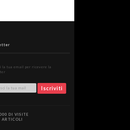
etter
i la tua email per ricevere la
ter
000 DI VISITE
0 ARTICOLI