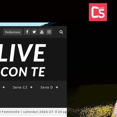
Redazione
Serie C2
Serie D
mminile: i calendari 2026-27. Il 20 agosto la presentazione della Serie A