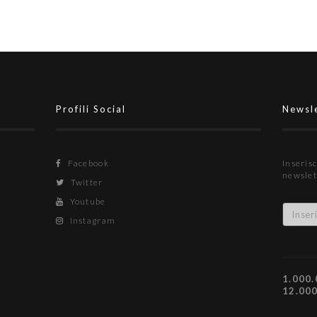
Profili Social
Newsl
Facebook
Inserisc
newslet
Twitter
Youtube
Instagram
1.000.
12.00