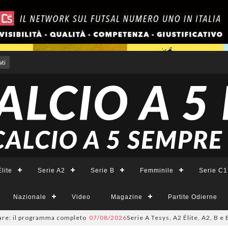
ti
lite
Serie A2
Serie B
Femminile
Serie C1
Nazionale
Video
Magazine
Partite Odierne
 il programma completo
07/08/2026
Serie A Tesys, A2 Élite, A2, B e B Fe