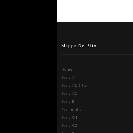
Mappa Del Sito
Home
Serie A
Serie A2 Élite
Serie A2
Serie B
Femminile
Serie C1
Serie C2