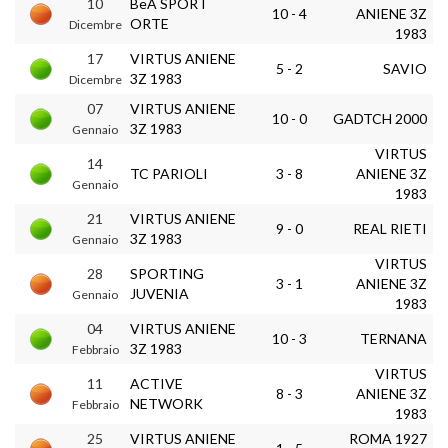
10
BeA SPORT
10 - 4
ANIENE 3Z
ORTE
Dicembre
1983
17
VIRTUS ANIENE
5 - 2
SAVIO
3Z 1983
Dicembre
07
VIRTUS ANIENE
10 - 0
GADTCH 2000
3Z 1983
Gennaio
VIRTUS
14
TC PARIOLI
3 - 8
ANIENE 3Z
Gennaio
1983
21
VIRTUS ANIENE
9 - 0
REAL RIETI
3Z 1983
Gennaio
VIRTUS
28
SPORTING
3 - 1
ANIENE 3Z
JUVENIA
Gennaio
1983
04
VIRTUS ANIENE
10 - 3
TERNANA
3Z 1983
Febbraio
VIRTUS
11
ACTIVE
8 - 3
ANIENE 3Z
NETWORK
Febbraio
1983
25
VIRTUS ANIENE
ROMA 1927