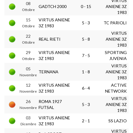
VIRTUS
08
GADTCH 2000
0 - 15
ANIENE 3Z
Ottobre
1983
15
VIRTUS ANIENE
5 - 3
TC PARIOLI
3Z 1983
Ottobre
VIRTUS
22
REAL RIETI
5 - 8
ANIENE 3Z
Ottobre
1983
29
VIRTUS ANIENE
SPORTING
7 - 5
3Z 1983
JUVENIA
Ottobre
VIRTUS
05
TERNANA
1 - 8
ANIENE 3Z
Novembre
1983
12
VIRTUS ANIENE
ACTIVE
6 - 4
3Z 1983
NETWORK
Novembre
VIRTUS
26
ROMA 1927
5 - 3
ANIENE 3Z
FUTSAL
Novembre
1983
03
VIRTUS ANIENE
2 - 1
SS LAZIO
3Z 1983
Dicembre
VIRTUS